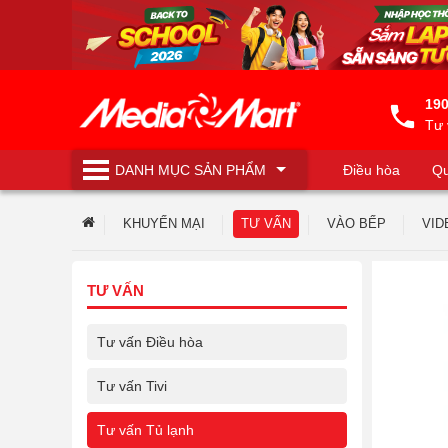
190
Tư 
DANH MỤC
SẢN PHẨM
Điều hòa
Qu
Máy lọc nước
KHUYẾN MẠI
TƯ VẤN
VÀO BẾP
VID
TƯ VẤN
Tư vấn Điều hòa
Tư vấn Tivi
Tư vấn Tủ lạnh