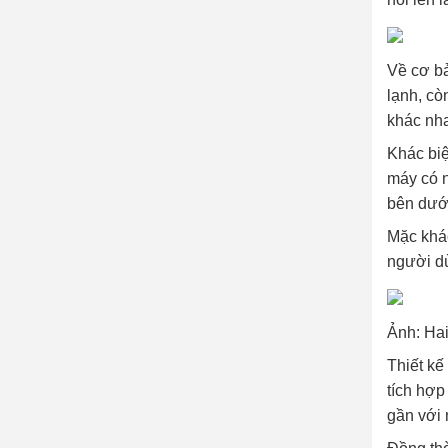
Về cơ bả
lạnh, cò
khác nha
Khác biệ
máy có n
bên dưới
Mặc khác
người dù
Ảnh: Hai
Thiết kế
tích hợp
gần với 