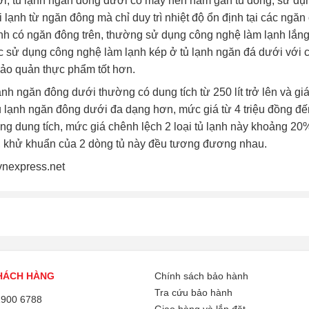
i, tủ lạnh ngăn đông dưới có máy nén nằm gần tủ đông, sử dụ
 lạnh từ ngăn đông mà chỉ duy trì nhiệt độ ổn định tại các ngăn
ạnh có ngăn đông trên, thường sử dụng công nghệ làm lạnh lắn
c sử dụng công nghệ làm lạnh kép ở tủ lạnh ngăn đá dưới với 
ảo quản thực phẩm tốt hơn.
ạnh ngăn đông dưới thường có dung tích từ 250 lít trở lên và giá
 lạnh ngăn đông dưới đa dạng hơn, mức giá từ 4 triệu đồng đến 
g dung tích, mức giá chênh lệch 2 loại tủ lạnh này khoảng 20
, khử khuẩn của 2 dòng tủ này đều tương đương nhau.
vnexpress.net
HÁCH HÀNG
Chính sách bảo hành
Tra cứu bảo hành
1900 6788
Giao hàng và lắp đặt