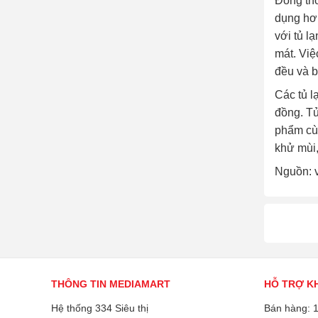
Đồng thờ
dụng hơi
với tủ l
mát. Việ
đều và b
Các tủ l
đồng. Tủ
phẩm cùn
khử mùi
Nguồn: 
THÔNG TIN MEDIAMART
HỖ TRỢ K
Hệ thống 334 Siêu thị
Bán hàng: 