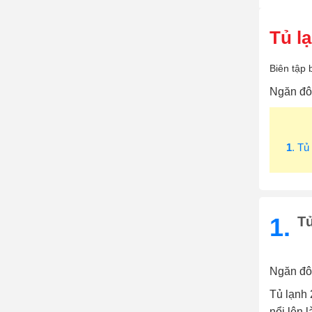
Tủ l
Biên tập 
Ngăn đôn
1
. Tủ
1.
Tủ
Ngăn đôn
Tủ lạnh 
nổi lên 