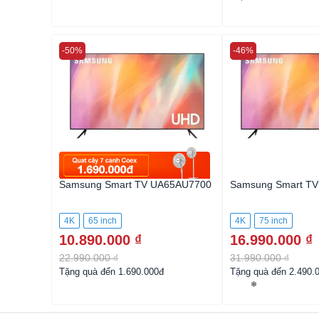
❄
-50%
-46%
X75K
Samsung Smart TV UA65AU7700
Samsung Smart T
4K
65 inch
4K
75 inch
10.890.000 ₫
16.990.000 ₫
22.990.000 ₫
31.990.000 ₫
Tặng quà đến 1.690.000đ
Tặng quà đến 2.490.
❄