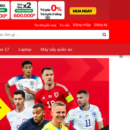
Đăng nhập
Đăng ký
Tin Khuyến mại
Tư vấn
❄
ne 17
Laptop
Máy sấy quần áo