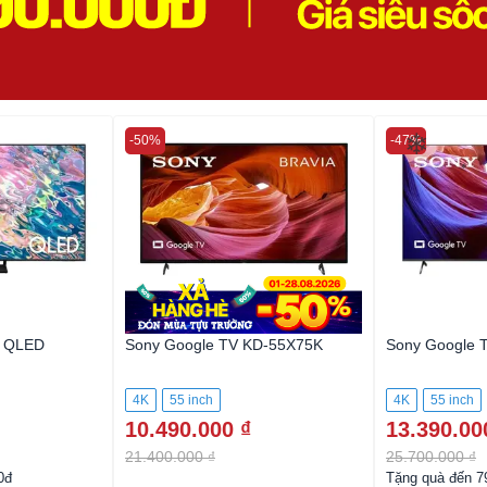
-50%
-47%
❄
❄
V QLED
Sony Google TV KD-55X75K
Sony Google 
4K
55 inch
4K
55 inch
10.490.000 ₫
13.390.00
21.400.000 ₫
25.700.000 ₫
0đ
Tặng quà đến 7