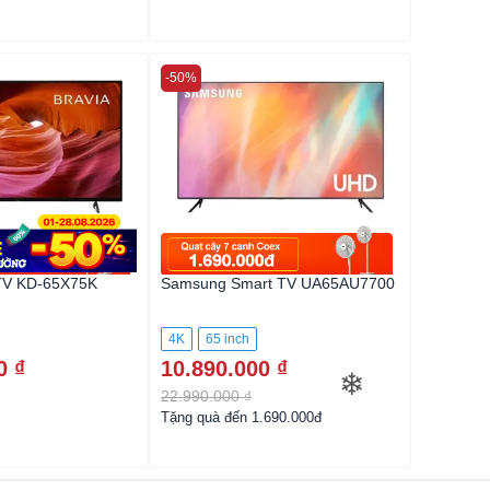
-50%
-46%
TV KD-65X75K
Samsung Smart TV UA65AU7700
Samsung
4K
65 inch
4K
75 
0 ₫
10.890.000 ₫
16.990
22.990.000 ₫
31.990.0
Tặng quà đến 1.690.000đ
Tặng quà 
❄