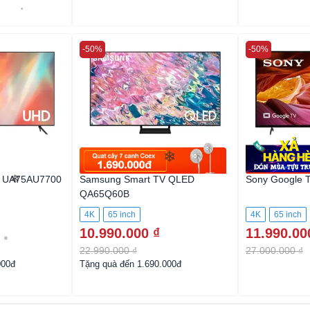
-50%
-50%
❄
❄
V UA75AU7700
Samsung Smart TV QLED
Sony Google 
QA65Q60B
4K
65 inch
4K
65 inch
❄
10.990.000 ₫
11.990.00
22.990.000 ₫
27.000.000 ₫
000đ
Tặng quà đến 1.690.000đ