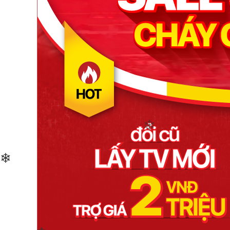
❄
❄
❄