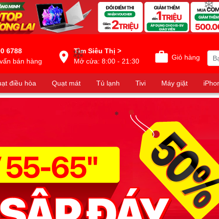
❄
0 6788
Tìm Siêu Thị >
Giỏ hàng
vấn bán hàng
Mở cửa: 8:00 - 21:30
❄
ạt điều hòa
Quạt mát
Tủ lạnh
Tivi
Máy giặt
iPho
❄