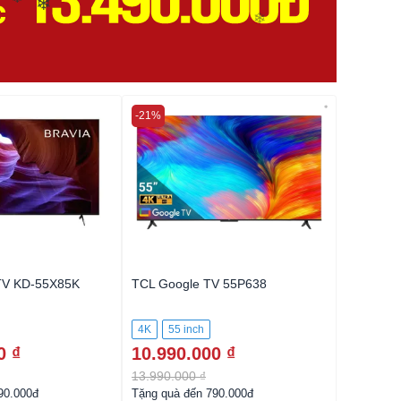
❄
❄
❄
❄
-21%
-50%
❄
TV KD-55X85K
TCL Google TV 55P638
Samsung
4K
55 inch
4K
55 
0 ₫
10.990.000 ₫
9.990.
13.990.000 ₫
19.990.0
90.000đ
Tặng quà đến 790.000đ
Tặng quà 