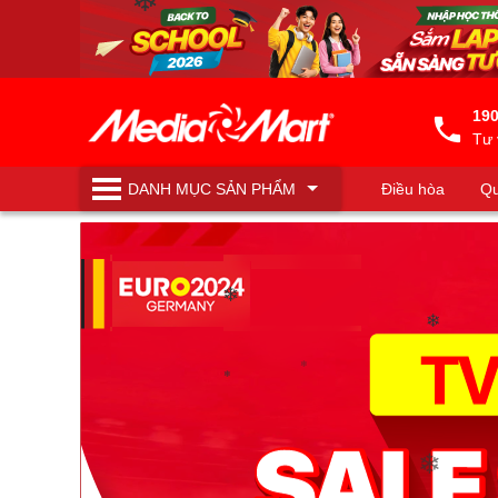
❄
❄
190
Tư 
DANH MỤC
SẢN PHẨM
Điều hòa
Qu
Máy lọc nước
❄
❄
❄
❄