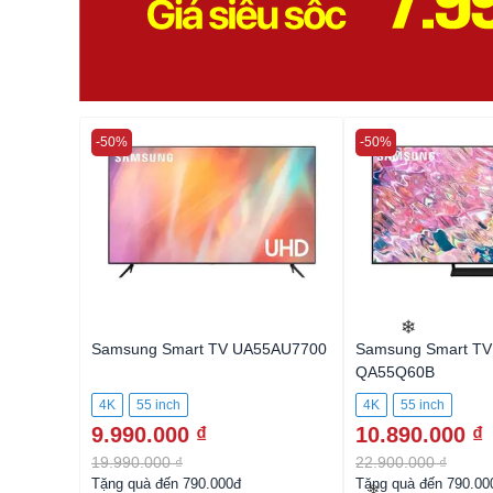
-50%
-50%
Samsung Smart TV UA55AU7700
Samsung Smart T
QA55Q60B
❄
4K
55 inch
4K
55 inch
9.990.000 ₫
10.890.000 ₫
19.990.000 ₫
22.900.000 ₫
Tặng quà đến 790.000đ
Tặng quà đến 790.00