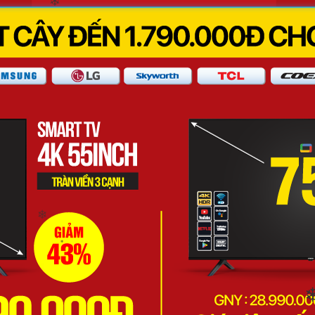
❄
❄
❄