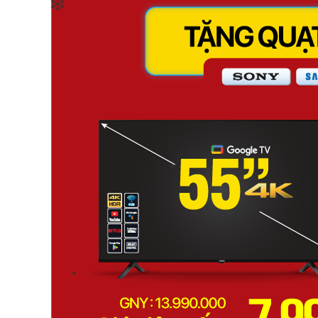
❄
❄
❄