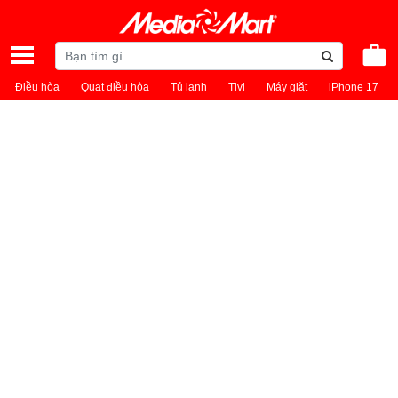
Điều hòa
Quạt điều hòa
Tủ lạnh
Tivi
Máy giặt
iPhone 17