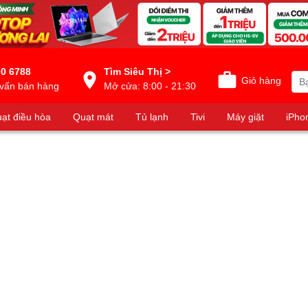
0 6788
Tìm Siêu Thị >
Giỏ hàng
vấn bán hàng
Mở cửa: 8:00 - 21:30
ạt điều hòa
Quạt mát
Tủ lạnh
Tivi
Máy giặt
iPho