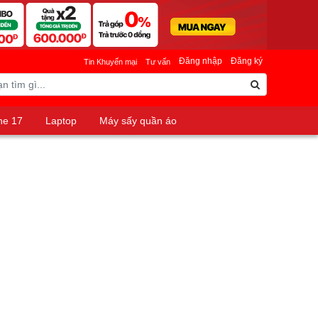
Đăng nhập
Đăng ký
Tin Khuyến mại
Tư vấn
ne 17
Laptop
Máy sấy quần áo