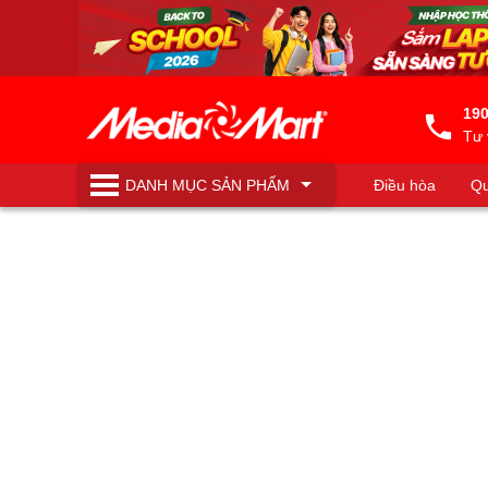
190
Tư 
DANH MỤC
SẢN PHẨM
Điều hòa
Qu
Máy lọc nước