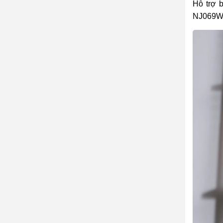
Hỗ trợ 
NJ069W 