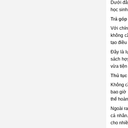
Dưới đây
học sinh
Trả góp
Với chí
không cầ
tạo điều
Đây là 
sách hợp
vừa tiện 
Thủ tục
Không cầ
bao giờ
thể hoàn
Ngoài ra
cá nhân
cho nhiề