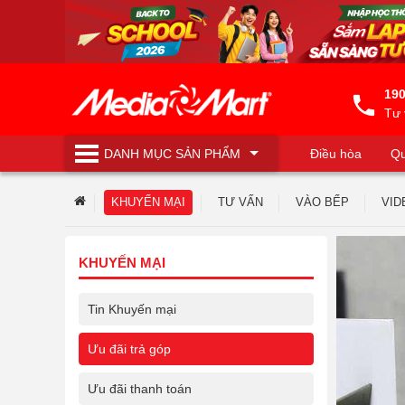
190
Tư 
DANH MỤC
SẢN PHẨM
Điều hòa
Qu
Máy lọc nước
KHUYẾN MẠI
TƯ VẤN
VÀO BẾP
VID
KHUYẾN MẠI
Tin Khuyến mại
Ưu đãi trả góp
Ưu đãi thanh toán