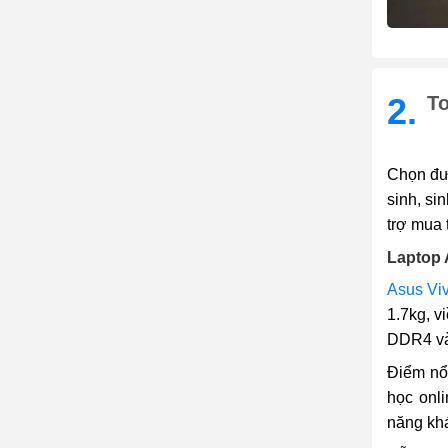
2.
To
Chọn đượ
sinh, si
trợ mua 
Laptop
Asus Vi
1.7kg, v
DDR4 và 
Điểm nổi
học onl
năng khá