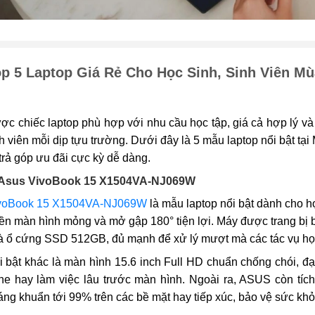
p 5 Laptop Giá Rẻ Cho Học Sinh, Sinh Viên M
c chiếc laptop phù hợp với nhu cầu học tập, giá cả hợp lý và 
nh viên mỗi dịp tựu trường. Dưới đây là 5 mẫu laptop nổi bật tại 
trả góp ưu đãi cực kỳ dễ dàng.
 Asus VivoBook 15 X1504VA-NJ069W
voBook 15 X1504VA-NJ069W
là mẫu laptop nổi bật dành cho học
iền màn hình mỏng và mở gập 180° tiện lợi. Máy được trang bị 
ổ cứng SSD 512GB, đủ mạnh để xử lý mượt mà các tác vụ học t
 bật khác là màn hình 15.6 inch Full HD chuẩn chống chói, đ
ine hay làm việc lâu trước màn hình. Ngoài ra, ASUS còn tíc
ng khuẩn tới 99% trên các bề mặt hay tiếp xúc, bảo vệ sức khỏe