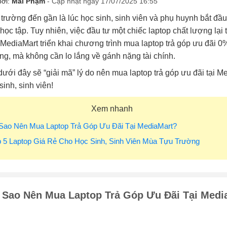
bởi:
Mai Phạm
- Cập nhật ngày 17/07/2025 16:55
trường đến gần là lúc học sinh, sinh viên và phụ huynh bắt đầ
học tập. Tuy nhiên, việc đầu tư một chiếc laptop chất lượng lạ
 MediaMart triển khai chương trình mua laptop trả góp ưu đãi 
ng, mà không cần lo lắng về gánh nặng tài chính.
 dưới đây sẽ “giải mã” lý do nên mua laptop trả góp ưu đãi tại M
sinh, sinh viên!
Xem nhanh
 Sao Nên Mua Laptop Trả Góp Ưu Đãi Tại MediaMart?
p 5 Laptop Giá Rẻ Cho Học Sinh, Sinh Viên Mùa Tựu Trường
 Sao Nên Mua Laptop Trả Góp Ưu Đãi Tại Medi