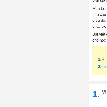
Biên tập 
Mùa tựu 
nhu cầu 
điều đó,
chất lượ
Bài viết
cho học 
1
. Vì
2
. To
1.
Vì