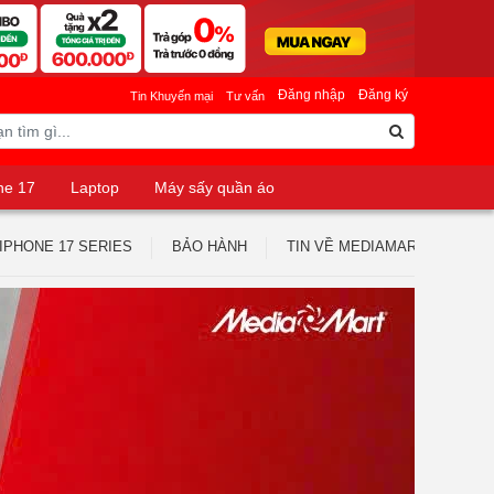
Đăng nhập
Đăng ký
Tin Khuyến mại
Tư vấn
ne 17
Laptop
Máy sấy quần áo
IPHONE 17 SERIES
BẢO HÀNH
TIN VỀ MEDIAMART
TUY