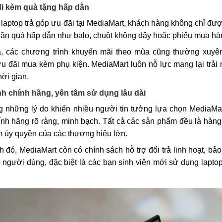
đi kèm quà tặng hấp dẫn
laptop trả góp ưu đãi tại MediaMart, khách hàng không chỉ đ
ần quà hấp dẫn như balo, chuột không dây hoặc phiếu mua hà
a, các chương trình khuyến mãi theo mùa cũng thường xuyê
 đãi mua kèm phụ kiện. MediaMart luôn nỗ lực mang lại trải n
hời gian.
h chính hãng, yên tâm sử dụng lâu dài
g những lý do khiến nhiều người tin tưởng lựa chọn MediaMar
nh hãng rõ ràng, minh bạch. Tất cả các sản phẩm đều là hàng
m ủy quyền của các thương hiệu lớn.
 đó, MediaMart còn có chính sách hỗ trợ đổi trả linh hoạt, bả
 người dùng, đặc biệt là các bạn sinh viên mới sử dụng laptop