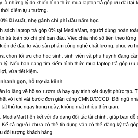
 là những lý do khiến hình thức mua laptop trả góp ưu đãi tại
 thời điểm tựu trường.
 0% lãi suất, nhẹ gánh chi phí đầu năm học
nh sách laptop trả góp 0% tại MediaMart, người dùng hoàn to
n trả toàn bộ chi phí ban đầu. Việc chia nhỏ số tiền theo từng
 kiện để đầu tư vào sản phẩm công nghệ chất lượng, phục vụ họ
lựa chọn tối ưu cho học sinh, sinh viên và phụ huynh đang
 lý. Nếu bạn đang tìm kiếm hình thức mua laptop trả góp ưu đã
lợi, vừa tiết kiệm.
 nhanh gọn, hỗ trợ đa kênh
n lo lắng về hồ sơ rườm rà hay quy trình xét duyệt phức tạp. 
 hết với chỉ vài bước đơn giản cùng CMND/CCCD. Đội ngũ nhân
 tất thủ tục ngay trong ngày, không mất nhiều thời gian.
, MediaMart liên kết với đa dạng đối tác tài chính, giúp bạn d
. Kể cả người chưa có thẻ tín dụng vẫn có thể đăng ký trả g
u đối tượng khách hàng.