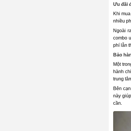
Ưu đãi 
Khi mua 
nhiều ph
Ngoài r
combo ưu
phí lẫn t
Bảo hàn
Một tron
hành chí
trung tâ
Bên cạnh
này giúp
cần.