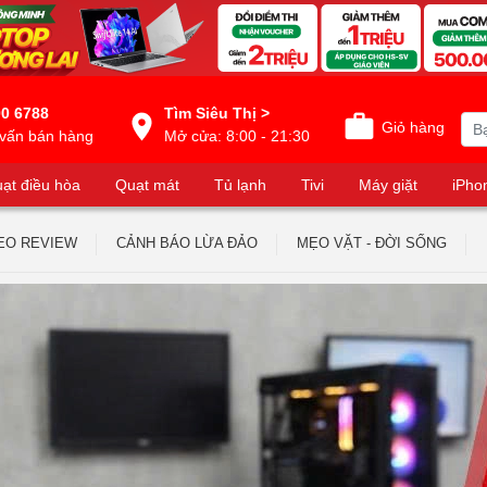
0 6788
Tìm Siêu Thị >
Giỏ hàng
vấn bán hàng
Mở cửa: 8:00 - 21:30
ạt điều hòa
Quạt mát
Tủ lạnh
Tivi
Máy giặt
iPho
EO REVIEW
CẢNH BÁO LỪA ĐẢO
MẸO VẶT - ĐỜI SỐNG