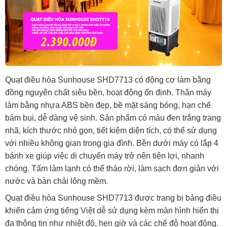
Quạt điều hòa Sunhouse SHD7713 có động cơ làm bằng
đồng nguyên chất siêu bền, hoạt động ổn định. Thân máy
làm bằng nhựa ABS bền đẹp, bề mặt sáng bóng, hạn chế
bám bụi, dễ dàng vệ sinh. Sản phẩm có màu đen trắng trang
nhã, kích thước nhỏ gọn, tiết kiệm diện tích, có thể sử dụng
với nhiều không gian trong gia đình. Bên dưới máy có lắp 4
bánh xe giúp việc di chuyển máy trở nên tiện lợi, nhanh
chóng. Tấm làm lạnh có thể tháo rời, làm sạch đơn giản với
nước và bàn chải lông mềm.
Quạt điều hòa Sunhouse SHD7713 được trang bị bảng điều
khiển cảm ứng tiếng Việt dễ sử dụng kèm màn hình hiển thị
đa thông tin như nhiệt độ, hẹn giờ và các chế độ hoạt động.