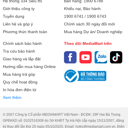
Hệ thống 334 Siêu thị
Bán hàng: 1900 6788
Giới thiệu công ty
Khiếu nại, Bảo hành:
Tuyển dụng
1900 6741
/
1900 6743
Liên hệ và góp ý
Chính sách 30 ngày đổi mới
Phương thức thanh toán
Mua hàng Dự án/ Doanh nghiệp
Chính sách bảo hành
Theo dõi MediaMart trên
Tra cứu bảo hành
Giao hàng và lắp đặt
Hướng dẫn mua hàng Online
Mua hàng trả góp
Quy chế hoạt động
In hóa đơn điện tử
Xem thêm
© 2007 Công ty Cổ phần MEDIAMART Việt Nam - ĐCĐK: 29F Hai Bà Trưng.
GPĐKKD số: 0102516308 do Sở KHĐT Tp.Hà Nội cấp ngày 15/11/2007, đăng
ký thay đổi lần thứ 20 ngày 05/10/2025. Email: hotro@mediamart.com.vn. Điện