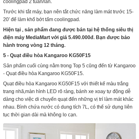
coolingpad 2 tuần/lần.
Trước khi tắt máy, bạn nên tắt chức năng làm mát trước 15-
20’ để làm khố bớt tấm coolingpad.
Hiện tại , sản phẩm đang được bán tại hệ thống siêu thị
điện máy MediaMart với giá 5.490.000đ. Bạn được bảo
hành trong vòng 12 tháng.
5 - Quạt điều hòa Kangaroo KG50F15
Sản phẩm cuối cùng nằm trong Top 5 cũng đến từ Kangaroo
- Quạt điều hòa Kangaroo KG50F15.
Quạt điều hòa Kangaroo KG50F15 với thiết kế màu trắng
trang nhã,màn hình LED rõ ràng, bánh xe xoay tự động dễ
dàng cho việc di chuyển quạt đến những vị trí làm mát khác
nhau. Bình chứa nước có dung tích 7L, có thể sử dụng liên
tục thời gian dài mà không lo cạn.