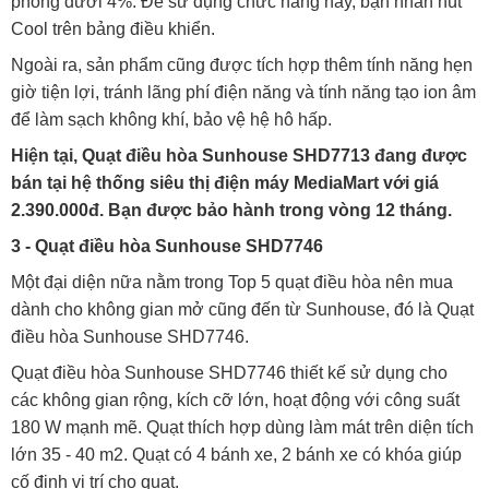
phòng dưới 4%. Để sử dụng chức năng này, bạn nhấn nút
Cool trên bảng điều khiển.
Ngoài ra, sản phẩm cũng được tích hợp thêm tính năng hẹn
giờ tiện lợi, tránh lãng phí điện năng và tính năng tạo ion âm
để làm sạch không khí, bảo vệ hệ hô hấp.
Hiện tại, Quạt điều hòa Sunhouse SHD7713 đang được
bán tại hệ thống siêu thị điện máy MediaMart với giá
2.390.000đ. Bạn được bảo hành trong vòng 12 tháng.
3 - Quạt điều hòa Sunhouse SHD7746
Một đại diện nữa nằm trong Top 5 quạt điều hòa nên mua
dành cho không gian mở cũng đến từ Sunhouse, đó là Quạt
điều hòa Sunhouse SHD7746.
Quạt điều hòa Sunhouse SHD7746 thiết kế sử dụng cho
các không gian rộng, kích cỡ lớn, hoạt động với công suất
180 W mạnh mẽ. Quạt thích hợp dùng làm mát trên diện tích
lớn 35 - 40 m2. Quạt có 4 bánh xe, 2 bánh xe có khóa giúp
cố định vị trí cho quạt.