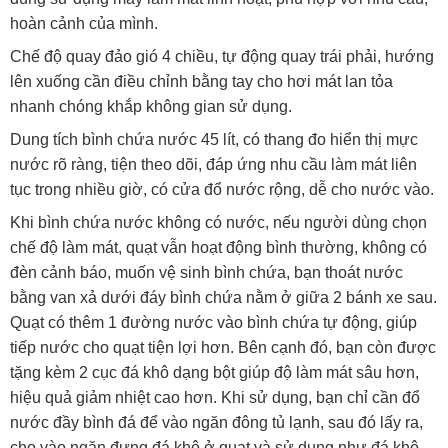
hoàn cảnh của mình.
Chế độ quay đảo gió 4 chiều, tự động quay trái phải, hướng
lên xuống cần điều chỉnh bằng tay cho hơi mát lan tỏa
nhanh chóng khắp không gian sử dụng.
Dung tích bình chứa nước 45 lít, có thang đo hiển thị mực
nước rõ ràng, tiện theo dõi, đáp ứng nhu cầu làm mát liên
tục trong nhiều giờ, có cửa đổ nước rộng, dễ cho nước vào.
Khi bình chứa nước không có nước, nếu người dùng chọn
chế độ làm mát, quạt vẫn hoạt động bình thường, không có
đèn cảnh báo, muốn vệ sinh bình chứa, bạn thoát nước
bằng van xả dưới đáy bình chứa nằm ở giữa 2 bánh xe sau.
Quạt có thêm 1 đường nước vào bình chứa tự động, giúp
tiếp nước cho quạt tiện lợi hơn. Bên cạnh đó, bạn còn được
tặng kèm 2 cục đá khô dạng bột giúp độ làm mát sâu hơn,
hiệu quả giảm nhiệt cao hơn. Khi sử dụng, bạn chỉ cần đổ
nước đầy bình đá để vào ngăn đông tủ lạnh, sau đó lấy ra,
cho vào ngăn đựng đá khô ở quạt và sử dụng như đá khô