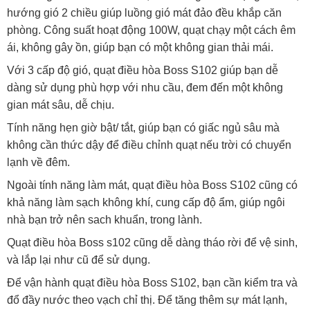
hướng gió 2 chiều giúp luồng gió mát đảo đều khắp căn
phòng. Công suất hoạt động 100W, quạt chạy một cách êm
ái, không gây ồn, giúp bạn có một không gian thải mái.
Với 3 cấp độ gió, quạt điều hòa Boss S102 giúp bạn dễ
dàng sử dụng phù hợp với nhu cầu, đem đến một không
gian mát sâu, dễ chịu.
Tính năng hẹn giờ bật/ tắt, giúp bạn có giấc ngủ sâu mà
không cần thức dậy để điều chỉnh quạt nếu trời có chuyển
lạnh về đêm.
Ngoài tính năng làm mát, quạt điều hòa Boss S102 cũng có
khả năng làm sạch không khí, cung cấp độ ẩm, giúp ngôi
nhà bạn trở nên sach khuẩn, trong lành.
Quạt điều hòa Boss s102 cũng dễ dàng tháo rời để vệ sinh,
và lắp lại như cũ để sử dụng.
Để vận hành quạt điều hòa Boss S102, bạn cần kiểm tra và
đổ đầy nước theo vạch chỉ thị. Để tăng thêm sự mát lạnh,