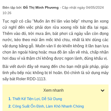
Biên tập bởi:
Đỗ Thị Minh Phương
- Cập nhật ngày 04/05/2024
10:26
Tục ngữ có câu "Muốn ăn thì lăn vào bếp" nhưng ăn xong
cứ nghĩ đến việc phải dọn rửa xoong nồi bát đĩa lại ngại.
Thêm vào đó, trời mưa ẩm, bát phơi cả ngày vẫn còn đọng
nước, kéo theo mùi ẩm mốc khó chịu, nhất là khi dùng các
vật dụng bằng gỗ. Muôn vàn lí do khiến không ít lần bạn lựa
chọn ăn ngoài hàng hoặc mua đồ ăn sẵn về nhà, chấp nhận
hơi đau ví và thậm chí không được ngon lành, đúng khẩu vị.
Bài viết dưới đây sẽ mang đến cho bạn một giải pháp, giúp
tình yêu bếp núc không bị trì hoãn. Đó chính là sử dụng máy
sấy bát Roler RDD-1113.
Xem nhanh
1
. Thiết Kế Tiện Lợi, Dễ Sử Dụng
2
. Công Suất Ổn Định, Làm Khô Nhanh Chóng