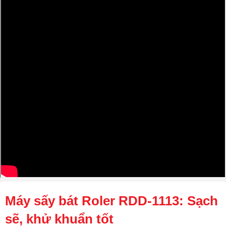
Máy sấy bát Roler RDD-1113: Sạch
sẽ, khử khuẩn tốt