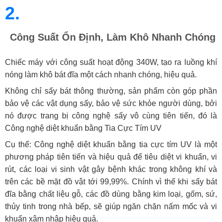
2.
Công Suất Ổn Định, Làm Khô Nhanh Chóng
Chiếc máy với công suất hoạt động 340W, tạo ra luồng khí
nóng làm khô bát đĩa một cách nhanh chóng, hiệu quả.
Không chỉ sấy bát thông thường, sản phẩm còn góp phần
bảo vệ các vật dụng sấy, bảo vệ sức khỏe người dùng, bởi
nó được trang bị công nghệ sấy vô cùng tiên tiến, đó là
Công nghệ diệt khuẩn bằng Tia Cực Tím UV
Cụ thể: Công nghệ diệt khuẩn bằng tia cực tím UV là một
phương pháp tiên tiến và hiệu quả để tiêu diệt vi khuẩn, vi
rút, các loại vi sinh vật gây bệnh khác trong không khí và
trên các bề mặt đồ vật tới 99,99%. Chính vì thế khi sấy bát
đĩa bằng chất liệu gỗ, các đồ dùng bằng kim loại, gốm, sứ,
thủy tinh trong nhà bếp, sẽ giúp ngăn chặn nấm mốc và vi
khuẩn xâm nhập hiệu quả.