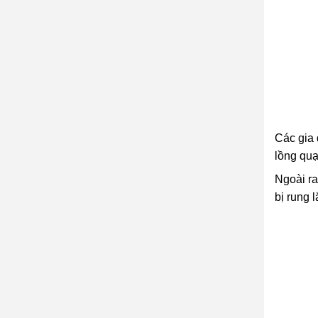
Các gia 
lồng quạ
Ngoài ra
bị rung 