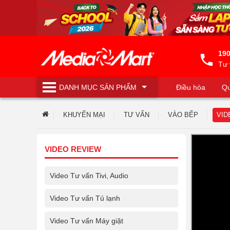
190
Tư 
DANH MỤC
SẢN PHẨM
Điều hòa
Qu
Máy lọc nước
KHUYẾN MẠI
TƯ VẤN
VÀO BẾP
VID
VIDEO REVIEW
Video Tư vấn Tivi, Audio
Video Tư vấn Tủ lạnh
Video Tư vấn Máy giặt