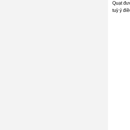
Quạt đư
tuỳ ý đi