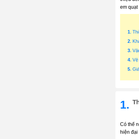
em quạt 
1
. Th
2
. Kh
3
. V
4
. Vệ
5
. G
1.
Th
Có thể n
hiện đại