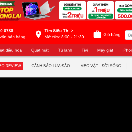
0 6788
Tìm Siêu Thị >
Giỏ hàng
vấn bán hàng
Mở cửa: 8:00 - 21:30
ạt điều hòa
Quạt mát
Tủ lạnh
Tivi
Máy giặt
iPho
EO REVIEW
CẢNH BÁO LỪA ĐẢO
MẸO VẶT - ĐỜI SỐNG