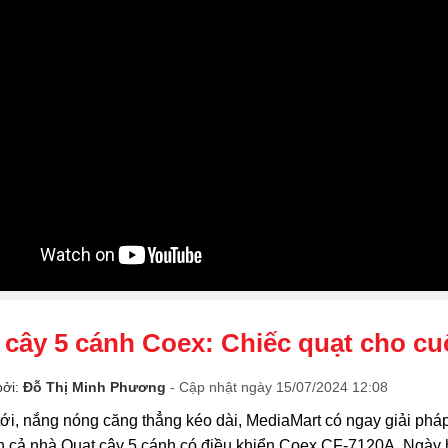
 cây 5 cánh Coex: Chiếc quạt cho cu
bởi:
Đỗ Thị Minh Phương
- Cập nhật ngày 15/07/2024 12:08
ới, nắng nóng căng thẳng kéo dài, MediaMart có ngay giải pháp 
n cả nhà Quạt cây 5 cánh có điều khiển Coex CF-7120A. Ngày 