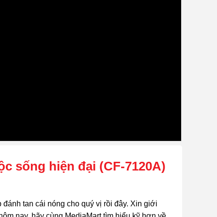
ộc sống hiện đại (CF-7120A)
đánh tan cái nóng cho quý vị rồi đây. Xin giới
hôm nay, hãy cùng MediaMart tìm hiểu kỹ hơn về