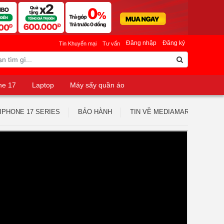
Đăng nhập
Đăng ký
Tin Khuyến mại
Tư vấn
ne 17
Laptop
Máy sấy quần áo
IPHONE 17 SERIES
BẢO HÀNH
TIN VỀ MEDIAMART
TUY