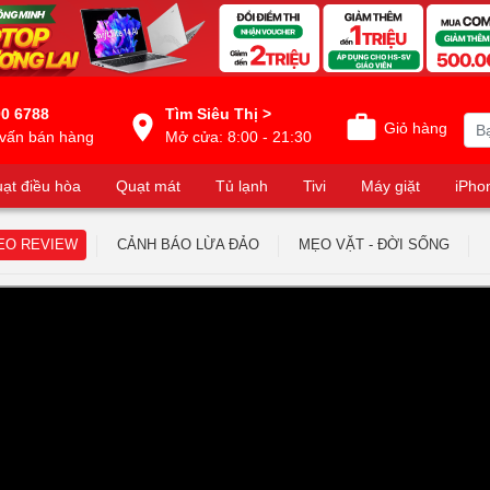
0 6788
Tìm Siêu Thị >
Giỏ hàng
vấn bán hàng
Mở cửa: 8:00 - 21:30
ạt điều hòa
Quạt mát
Tủ lạnh
Tivi
Máy giặt
iPho
EO REVIEW
CẢNH BÁO LỪA ĐẢO
MẸO VẶT - ĐỜI SỐNG