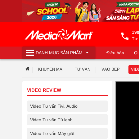
190
Tư 
DANH MỤC
SẢN PHẨM
Điều hòa
Qu
Máy lọc nước
KHUYẾN MẠI
TƯ VẤN
VÀO BẾP
VID
VIDEO REVIEW
Video Tư vấn Tivi, Audio
Video Tư vấn Tủ lạnh
Video Tư vấn Máy giặt