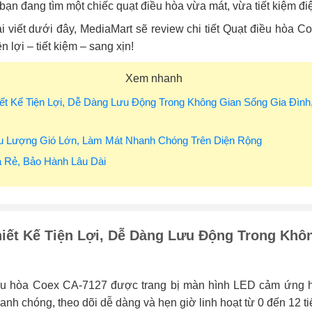
bạn đang tìm một chiếc quạt điều hòa vừa mát, vừa tiết kiệm điệ
i viết dưới đây, MediaMart sẽ review chi tiết Quạt điều hòa
ện lợi – tiết kiệm – sang xịn!
Xem nhanh
iết Kế Tiện Lợi, Dễ Dàng Lưu Động Trong Không Gian Sống Gia Đình
ưu Lượng Gió Lớn, Làm Mát Nhanh Chóng Trên Diện Rộng
á Rẻ, Bảo Hành Lâu Dài
iết Kế Tiện Lợi, Dễ Dàng Lưu Động Trong Khô
ều hòa Coex CA‑7127 được trang bị màn hình LED cảm ứng hi
anh chóng, theo dõi dễ dàng và hẹn giờ linh hoạt từ 0 đến 12 t