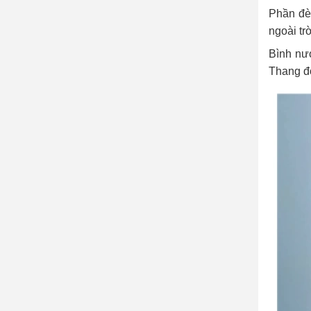
Phần đèn
ngoài trờ
Bình nướ
Thang đo