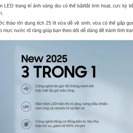
 LED trang trí ánh sáng dịu có thể bật/tắt linh hoạt, cực kỳ 
i.
c tháo rời dung tích 25 lít vừa dễ vệ sinh, vừa có thể gấp gọn 
 mực nước rõ ràng giúp bạn theo dõi dễ dàng để tránh tình tr