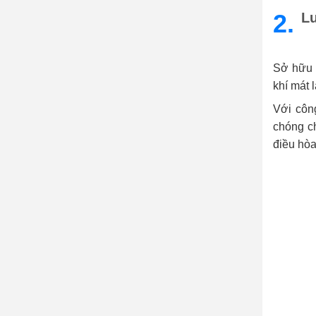
2.
L
Sở hữu m
khí mát 
Với côn
chóng c
điều hòa