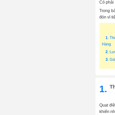
Có phải 
Trong bà
đón vì ti
1
. Th
Hàng
2
. L
3
. Gi
1.
Th
Quạt đi
khiển nh