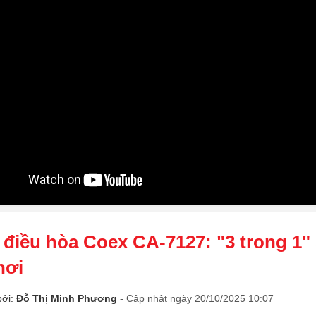
 điều hòa Coex CA-7127: "3 trong 1" 
nơi
bởi:
Đỗ Thị Minh Phương
- Cập nhật ngày 20/10/2025 10:07