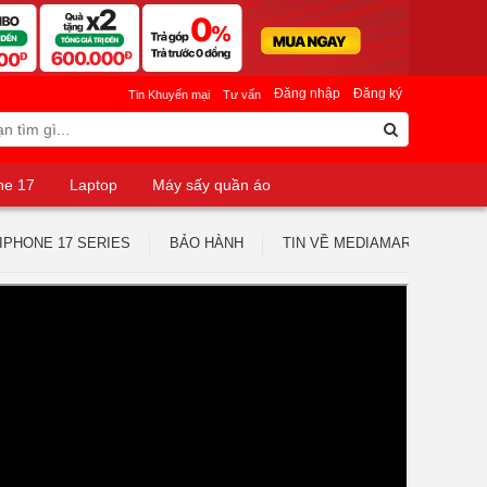
Đăng nhập
Đăng ký
Tin Khuyến mại
Tư vấn
ne 17
Laptop
Máy sấy quần áo
IPHONE 17 SERIES
BẢO HÀNH
TIN VỀ MEDIAMART
TUY