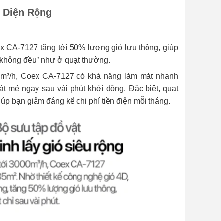
 Diện Rộng
ex CA-7127 tăng tới 50% lượng gió lưu thông, giúp
 không đều” như ở quạt thường.
m³/h, Coex CA-7127 có khả năng làm mát nhanh
t mẻ ngay sau vài phút khởi động. Đặc biệt, quạt
iúp bạn giảm đáng kể chi phí tiền điện mỗi tháng.