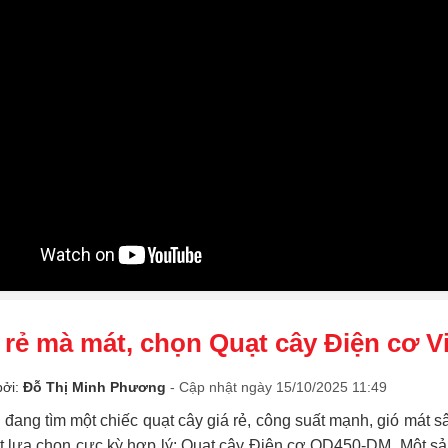
 rẻ mà mát, chọn Quạt cây Điện cơ
bởi:
Đỗ Thị Minh Phương
- Cập nhật ngày 15/10/2025 11:49
đang tìm một chiếc quạt cây giá rẻ, công suất mạnh, gió mát sâ
t lựa chọn cực kỳ hợp lý: Quạt cây Điện cơ QD450-DM. Một sả