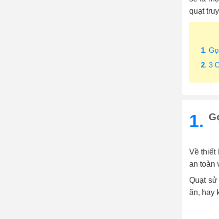
quạt tru
1
. G
2
. 3 
1.
G
Về thiết
an toàn 
Quạt sử
ăn, hay 