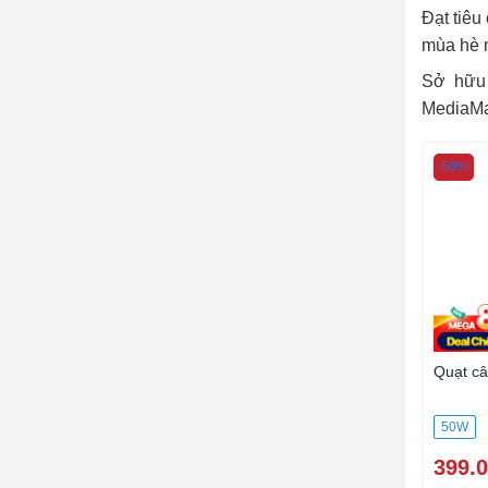
Đạt tiêu
mùa hè m
Sở hữu 
MediaMa
-50%
Quạt c
50W
399.0