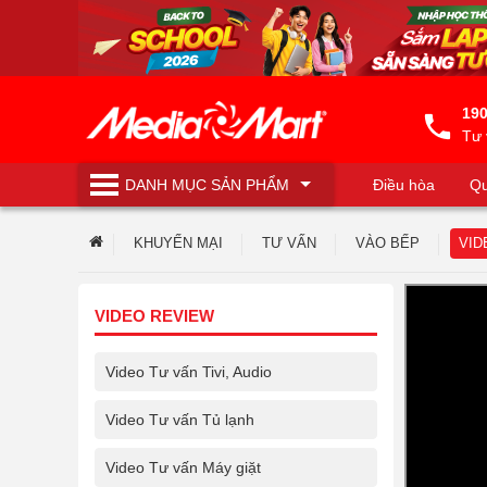
190
Tư 
DANH MỤC
SẢN PHẨM
Điều hòa
Qu
Máy lọc nước
KHUYẾN MẠI
TƯ VẤN
VÀO BẾP
VID
VIDEO REVIEW
Video Tư vấn Tivi, Audio
Video Tư vấn Tủ lạnh
Video Tư vấn Máy giặt