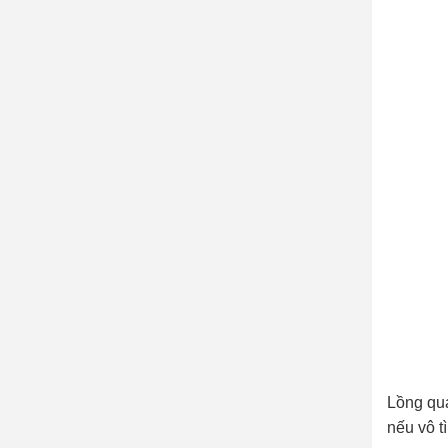
Lồng quạ
nếu vô t