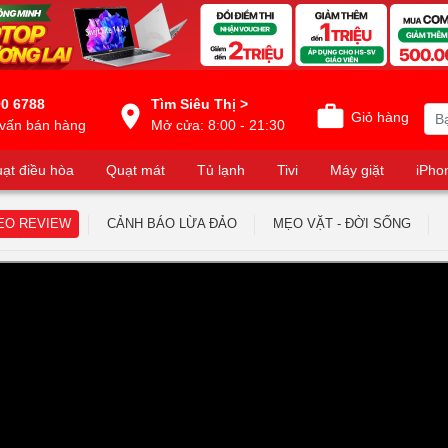
0 6788
Tìm Siêu Thị >
Giỏ hàng
vấn bán hàng
Mở cửa: 8:00 - 21:30
ạt điều hòa
Quạt mát
Tủ lạnh
Tivi
Máy giặt
iPho
EO REVIEW
CẢNH BÁO LỪA ĐẢO
MẸO VẶT - ĐỜI SỐNG