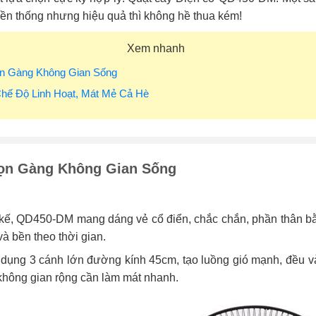
yền thống nhưng hiệu quả thì không hề thua kém!
Xem nhanh
ọn Gàng Không Gian Sống
Chế Độ Linh Hoạt, Mát Mẻ Cả Hè
ọn Gàng Không Gian Sống
 kế, QD450-DM mang dáng vẻ cổ điển, chắc chắn, phần thân bằn
và bền theo thời gian.
 dụng 3 cánh lớn đường kính 45cm, tạo luồng gió mạnh, đều v
không gian rộng cần làm mát nhanh.