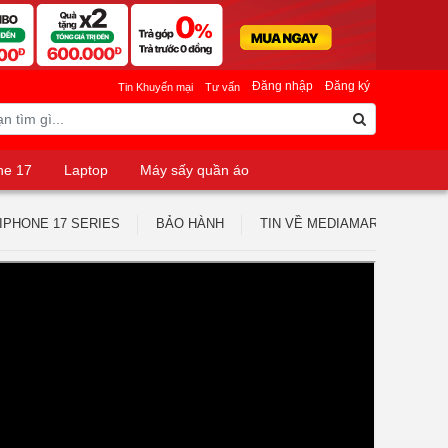
Đăng nhập
Đăng ký
Tin Khuyến mại
Tư vấn
ne 17
Laptop
Máy sấy quần áo
IPHONE 17 SERIES
BẢO HÀNH
TIN VỀ MEDIAMART
TUY