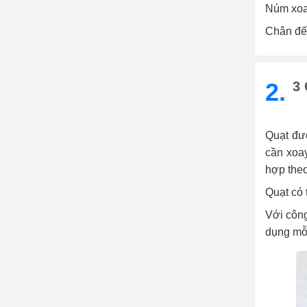
Núm xoay
Chân đế
2.
3 
Quạt đượ
cần xoa
hợp the
Quạt có 
Với công
dụng mỗi