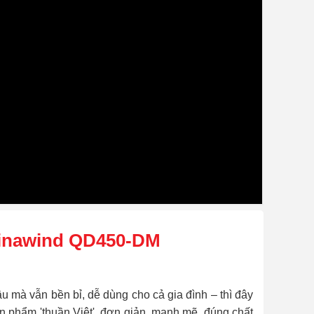
 Vinawind QD450-DM
u mà vẫn bền bỉ, dễ dùng cho cả gia đình – thì đây
n phẩm 'thuần Việt', đơn giản, mạnh mẽ, đúng chất