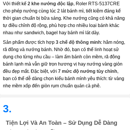
Với thiết kế
2 khe nướng độc lập
, Roler RTS-5137CRE
cho phép nướng cùng lúc 2 lát bánh mì, tiết kiệm đáng kể
thời gian chuẩn bị bữa sáng. Khe nướng cũng có khả năng
tự điều chỉnh độ rộng, phù hợp cho nhiều loại bánh khác
nhau như sandwich, bagel hay bánh mì lát dày.
Sản phẩm được tích hợp
3 chế độ thông minh
: hâm nóng,
rã đông và nướng bánh. Nhờ đó, bạn có thể linh hoạt sử
dụng cho từng nhu cầu – làm ấm bánh còn mềm, rã đông
bánh lạnh mà vẫn giữ trọn hương vị hay nướng vàng giòn
đều đẹp mắt. Đặc biệt, với
7 mức độ nướng tùy chỉnh
,
bạn có thể dễ dàng chọn kiểu bánh mình yêu thích: từ vàng
nhẹ mềm xốp đến giòn rụm chuẩn quán cà phê.
3.
Tiện Lợi Và An Toàn – Sử Dụng Dễ Dàng