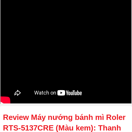
Review Máy nướng bánh mì Roler
RTS-5137CRE (Màu kem): Thanh