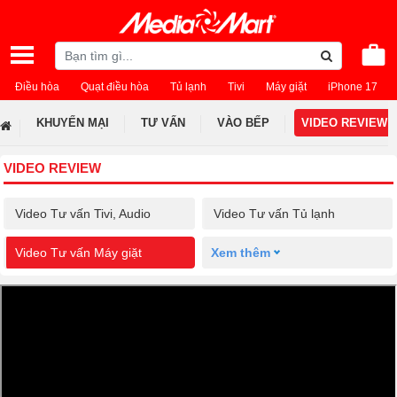
Điều hòa
Quạt điều hòa
Tủ lạnh
Tivi
Máy giặt
iPhone 17
KHUYẾN MẠI
TƯ VẤN
VÀO BẾP
VIDEO REVIEW
VIDEO REVIEW
Video Tư vấn Tivi, Audio
Video Tư vấn Tủ lạnh
Video Tư vấn Máy giặt
Xem thêm