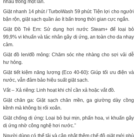
nhau trong một lần.
Giặt nhanh 14 phút / TurboWash 59 phút: Tiện lợi cho người
bận rộn, giặt sạch quần áo ít bẩn trong thời gian cực ngắn.
Giặt Đồ Trẻ Em: Sử dụng hơi nước Steam+ để loại bỏ
99,9% vi khuẩn và tác nhân gây dị ứng, an toàn cho da nhạy
cảm.
Giặt đồ len/đồ mỏng: Chăm sóc nhẹ nhàng cho sợi vải dễ
hư hỏng.
Giặt tiết kiệm năng lượng (Eco 40-60): Giúp tối ưu điện và
nước, vẫn đảm bảo hiệu suất giặt sạch.
Vắt – Xả riêng: Linh hoạt khi chỉ cần xả hoặc vắt đồ.
Giặt chăn ga: Giặt sạch chăn mền, ga giường dày cồng
kềnh mà không bị rối xoắn.
Giặt chống dị ứng: Loại bỏ bụi mịn, phấn hoa, vi khuẩn gây
dị ứng nhờ công nghệ hơi nước."
Người dùng có thể tải và cập nhật thêm chế độ giặt mới phù