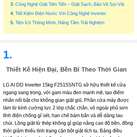
3
. Công Nghệ Giặt Tiên Tiến – Giặt Sạch, Bảo Vệ Sợi Vải
4
. Tiết Kiệm Điện Nước Với Công Nghệ Inverter
5
. Tiện Ích Thông Minh, Nâng Tầm Trải Nghiệm
1.
Thiết Kế Hiện Đại, Bền Bỉ Theo Thời Gian
LG AI DD Inverter 15kg F2515SNTG sở hữu thiết kế cửa
ngang sang trọng, với gam màu đen mạnh mẽ, tạo điểm
nhấn nổi bật cho không gian giặt giũ. Phần cửa máy được
làm từ kính cường lực 2 lớp chắc chắn, vỏ ngoài phủ sơn
tĩnh điện chống gỉ sét, hạn chế bám bẩn và dễ dàng lau
chùi. Lồng giặt từ thép không gỉ giúp nâng cao độ bền, đồng
thời giảm thiểu tình trạng cặn bột giặt tích tụ. Bảng điều