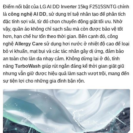
Điểm nổi bật của LG AI DD Inverter 15kg F2515SNTG chính
là
công nghệ AI DD
, sử dụng trí tuệ nhân tạo để phân tích
đặc tính sợi vải, từ đó chọn chuyển động giặt tối ưu. Nhờ
vậy, quần áo không chỉ sạch sâu mà còn được bảo vệ tốt
hơn, hạn chế hư tổn theo thời gian. Bên cạnh đó, công
nghệ
Allergy Care
sử dụng hơi nước ở nhiệt độ cao để loại
bỏ vi khuẩn, mạt bụi và các tác nhân gây dị ứng, đảm bảo
an toàn cho làn da nhạy cảm. Không dừng lại ở đó, tính
năng
TurboWash
giúp rút ngắn đáng kể thời gian giặt giũ
nhưng vẫn giữ được hiệu quả làm sạch vượt trội, mang đến
sự tiện lợi cho những gia đình bận rộn.