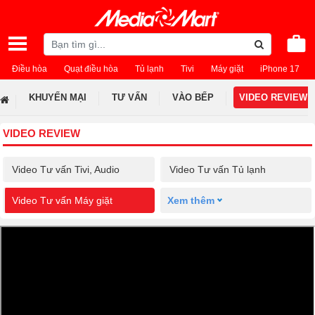
Điều hòa
Quạt điều hòa
Tủ lạnh
Tivi
Máy giặt
iPhone 17
KHUYẾN MẠI
TƯ VẤN
VÀO BẾP
VIDEO REVIEW
VIDEO REVIEW
Video Tư vấn Tivi, Audio
Video Tư vấn Tủ lạnh
Video Tư vấn Máy giặt
Xem thêm