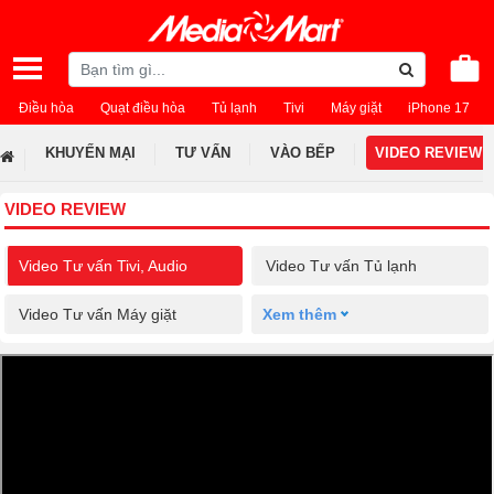
Điều hòa
Quạt điều hòa
Tủ lạnh
Tivi
Máy giặt
iPhone 17
KHUYẾN MẠI
TƯ VẤN
VÀO BẾP
VIDEO REVIEW
VIDEO REVIEW
Video Tư vấn Tivi, Audio
Video Tư vấn Tủ lạnh
Video Tư vấn Máy giặt
Xem thêm