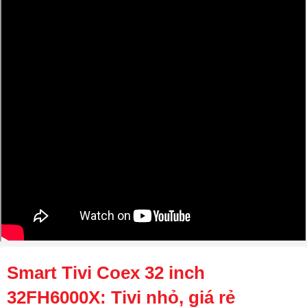
Smart Tivi Coex 32 inch
32FH6000X: Tivi nhỏ, giá rẻ