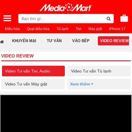
Điều hòa
Quạt điều hòa
Tủ lạnh
Tivi
Máy giặt
iPhone 17
KHUYẾN MẠI
TƯ VẤN
VÀO BẾP
VIDEO REVIEW
VIDEO REVIEW
Video Tư vấn Tivi, Audio
Video Tư vấn Tủ lạnh
Video Tư vấn Máy giặt
Xem thêm