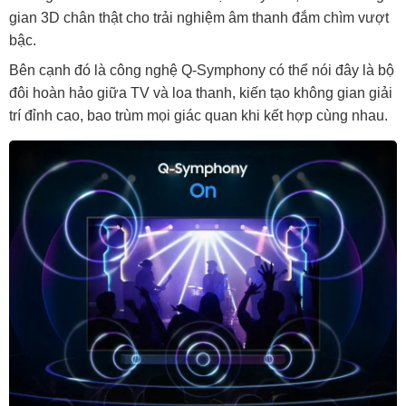
gian 3D chân thật cho trải nghiệm âm thanh đắm chìm vượt
bậc.
Bên cạnh đó là công nghệ Q-Symphony có thể nói đây là bộ
đôi hoàn hảo giữa TV và loa thanh, kiến tạo không gian giải
trí đỉnh cao, bao trùm mọi giác quan khi kết hợp cùng nhau.