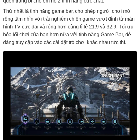
quên trang bị cho em nó 2 tính năng cực chất.
Thứ nhất là tính năng game bar, cho phép người chơi mở
rộng tầm nhìn với trải nghiệm chiến game vượt đỉnh từ màn
hình TV cực đại và rộng hơn cùng tỉ lệ 21:9 và 32:9. Tối ưu
hóa lối chơi của bạn hơn nữa với tính năng Game Bar, dễ
dàng truy cập vào các cài đặt trò chơi khác nhau tức thì.