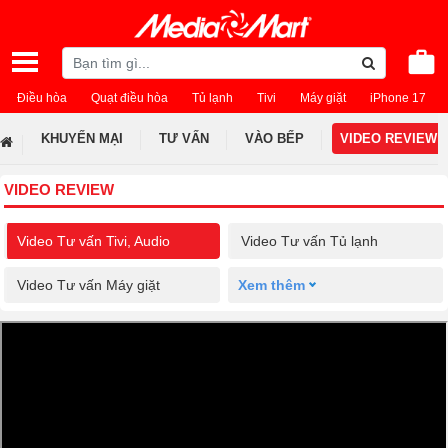
Điều hòa
Quạt điều hòa
Tủ lạnh
Tivi
Máy giặt
iPhone 17
KHUYẾN MẠI
TƯ VẤN
VÀO BẾP
VIDEO REVIEW
VIDEO REVIEW
Video Tư vấn Tivi, Audio
Video Tư vấn Tủ lạnh
Video Tư vấn Máy giặt
Xem thêm