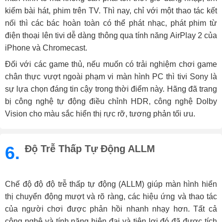
kiếm bài hát, phim trên TV. Thì nay, chỉ với một thao tác kết
nối thì các bác hoàn toàn có thể phát nhạc, phát phim từ
điện thoại lên tivi dễ dàng thông qua tính năng AirPlay 2 của
iPhone và Chromecast.
Đối với các game thủ, nếu muốn có trải nghiệm chơi game
chân thực vượt ngoài phạm vi màn hình PC thì tivi Sony là
sự lựa chọn đáng tin cậy trong thời điểm này. Hãng đã trang
bị công nghệ tự động điều chỉnh HDR, công nghệ Dolby
Vision cho màu sắc hiển thị rực rỡ, tương phản tối ưu.
6.
Độ Trễ Thấp Tự Động ALLM
Chế độ độ độ trễ thấp tự động (ALLM) giúp màn hình hiển
thị chuyển động mượt và rõ ràng, các hiệu ứng và thao tác
của người chơi được phản hồi nhanh nhạy hơn. Tất cả
công nghệ và tính năng hiện đại và tiện lợi đó đã được tích