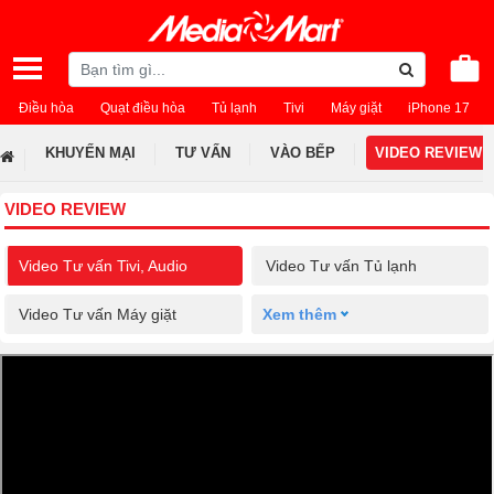
Điều hòa
Quạt điều hòa
Tủ lạnh
Tivi
Máy giặt
iPhone 17
KHUYẾN MẠI
TƯ VẤN
VÀO BẾP
VIDEO REVIEW
VIDEO REVIEW
Video Tư vấn Tivi, Audio
Video Tư vấn Tủ lạnh
Video Tư vấn Máy giặt
Xem thêm