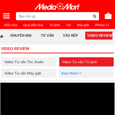
Điều hòa
Quạt điều hòa
Tủ lạnh
Tivi
Máy giặt
iPhone 17
KHUYẾN MẠI
TƯ VẤN
VÀO BẾP
VIDEO REVIEW
VIDEO REVIEW
Video Tư vấn Tivi, Audio
Video Tư vấn Tủ lạnh
Video Tư vấn Máy giặt
Xem thêm