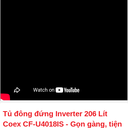
Tủ đông đứng Inverter 206 Lít
Coex CF-U4018IS - Gọn gàng, tiện