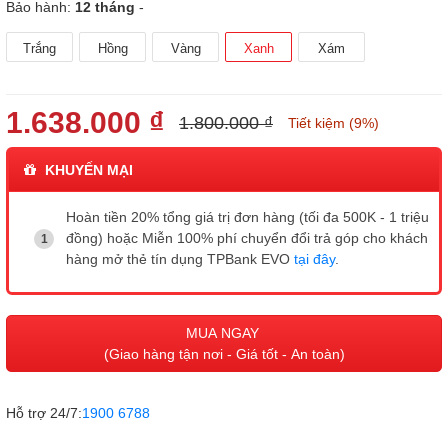
Bảo hành:
12 tháng
-
Trắng
Hồng
Vàng
Xanh
Xám
1.638.000 ₫
1.800.000 ₫
Tiết kiệm (9%)
KHUYẾN MẠI
Hoàn tiền 20% tổng giá trị đơn hàng (tối đa 500K - 1 triệu
đồng) hoặc Miễn 100% phí chuyển đổi trả góp cho khách
hàng mở thẻ tín dụng TPBank EVO
tại đây
.
MUA NGAY
(Giao hàng tận nơi - Giá tốt - An toàn)
Hỗ trợ 24/7:
1900 6788