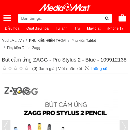
Điều hòa
Quạt điều hòa
Tủ lạnh
Tivi
Máy giặt
iPhone 17
MediaMart.Vn
PHỤ KIỆN ĐIỆN THOẠI
Phụ kiện Tablet
Phụ kiện Tablet Zagg
Bút cảm ứng ZAGG - Pro Stylus 2 - Blue - 109912138
(0)
đánh giá
|
Viết nhận xét
Thông số