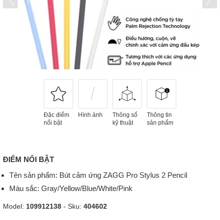
Đặc điểm
Hình ảnh
Thông số
Thông tin
nổi bật
kỹ thuật
sản phẩm
ĐIỂM NỔI BẬT
Tên sản phẩm: Bút cảm ứng ZAGG Pro Stylus 2 Pencil
Màu sắc: Gray/Yellow/Blue/White/Pink
Model:
109912138
- Sku:
404602