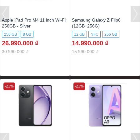
Apple iPad Pro M4 11 inch Wi-Fi
Samsung Galaxy Z Flip6
256GB - Silver
(12GB+256G)
256 GB
8 GB
12 GB
NFC
256 GB
26.990.000 ₫
14.990.000 ₫
30.990.000 ₫
15.990.000 ₫
-21%
-21%