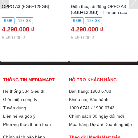
OPPO A3 (6GB+128GB)
Điện thoại di động OPPO A3
(6GB+128GB) - Tím ánh sao
6 GB
128 GB
6 GB
128 GB
4.290.000 ₫
4.290.000 ₫
5.490.000 ₫
5.490.000 ₫
THÔNG TIN MEDIAMART
HỖ TRỢ KHÁCH HÀNG
Hệ thống 334 Siêu thị
Bán hàng: 1900 6788
Giới thiệu công ty
Khiếu nại, Bảo hành:
Tuyển dụng
1900 6741
/
1900 6743
Liên hệ và góp ý
Chính sách 30 ngày đổi mới
Phương thức thanh toán
Mua hàng Dự án/ Doanh nghiệp
Chính sách bảo hành
Theo dõi MediaMart trên