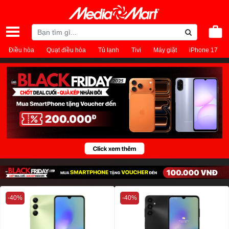
Điều hòa
Quạt điều hòa
Tủ lạnh
Tivi
Máy giặt
iPhone 17
-40%
-40%