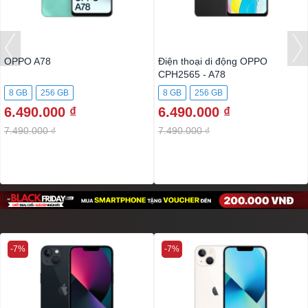
OPPO A78
Điện thoại di động OPPO
CPH2565 - A78
8 GB
256 GB
8 GB
256 GB
6.490.000 ₫
6.490.000 ₫
7.490.000 ₫
7.490.000 ₫
-7%
-7%