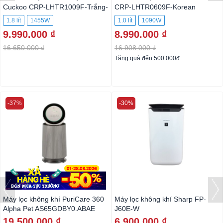
Cuckoo CRP-LHTR1009F-Trắng-
CRP-LHTR0609F-Korean
Korean
1.8 lít
1455W
1.0 lít
1090W
9.990.000 ₫
8.990.000 ₫
16.650.000 ₫
16.908.000 ₫
Tặng quà đến 500.000đ
-37%
-30%
Máy lọc không khí PuriCare 360
Máy lọc không khí Sharp FP-
Alpha Pet AS65GDBY0.ABAE
J60E-W
19.500.000 ₫
6.900.000 ₫