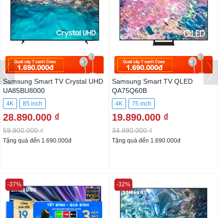
Samsung Smart TV Crystal UHD
Samsung Smart TV QLED
UA85BU8000
QA75Q60B
4K
85 inch
4K
75 inch
28.890.000 ₫
19.890.000 ₫
59.900.000 ₫
34.990.000 ₫
Tặng quà đến 1.690.000đ
Tặng quà đến 1.690.000đ
-37%
-32%