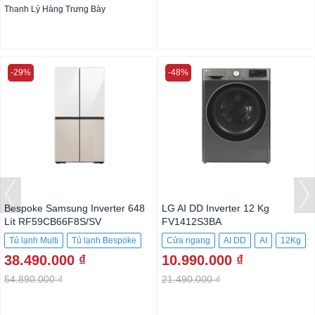
Thanh Lý Hàng Trưng Bày
-29%
-48%
Bespoke Samsung Inverter 648
LG AI DD Inverter 12 Kg
Lít RF59CB66F8S/SV
FV1412S3BA
Tủ lạnh Multi
Tủ lạnh Bespoke
Cửa ngang
AI DD
AI
12Kg
38.490.000 ₫
10.990.000 ₫
4 cửa
599 Lít
54.890.000 ₫
21.490.000 ₫