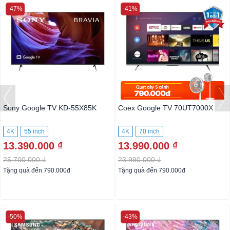
-47%
-41%
Sony Google TV KD-55X85K
Coex Google TV 70UT7000X
4K
55 inch
4K
70 inch
13.390.000 ₫
13.990.000 ₫
25.700.000 ₫
23.990.000 ₫
Tặng quà đến 790.000đ
Tặng quà đến 790.000đ
-50%
-43%