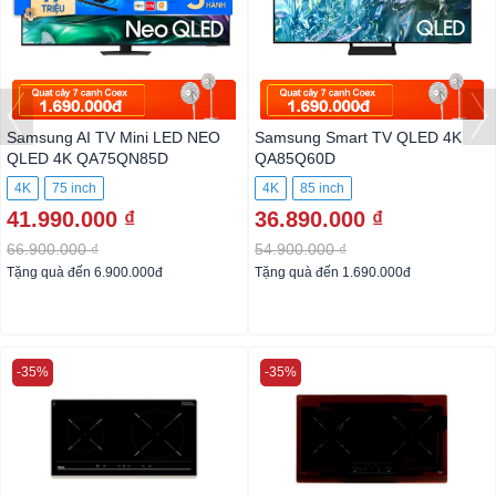
Samsung AI TV Mini LED NEO
Samsung Smart TV QLED 4K
QLED 4K QA75QN85D
QA85Q60D
4K
75 inch
4K
85 inch
41.990.000 ₫
36.890.000 ₫
66.900.000 ₫
54.900.000 ₫
Tặng quà đến 6.900.000đ
Tặng quà đến 1.690.000đ
-35%
-35%