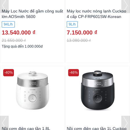
Máy Lọc Nước để gầm công suất
Máy lọc nước nóng lạnh Cuckoo
lớn AOSmith S600
4 cấp CP-FRP601SW-Korean
94L/h
9L/h
13.540.000 ₫
7.150.000 ₫
21.650.000 ₫
13.080.000 ₫
Tặng quà đến 1.000.000đ
-40%
-46%
Nồi cơm điện cao tần 1,8L
Nồi cơm điện cao tần 1L Cuckoo