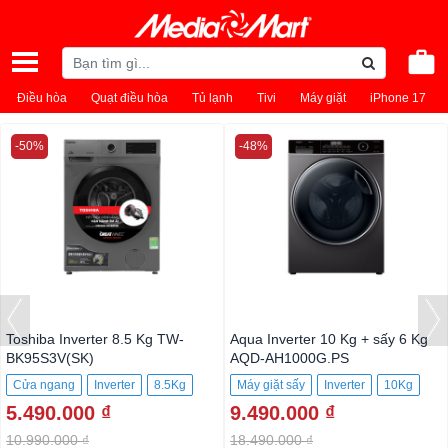
Điều hòa
Quạt điều hòa
Tủ lạnh
Tivi
Máy giặt
iPhone 17
-50%
-48%
Toshiba Inverter 8.5 Kg TW-
Aqua Inverter 10 Kg + sấy 6 Kg
BK95S3V(SK)
AQD-AH1000G.PS
Cửa ngang
Inverter
8.5Kg
Máy giặt sấy
Inverter
10Kg
5.490.000 ₫
9.490.000 ₫
10.990.000 ₫
18.490.000 ₫