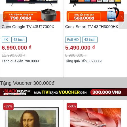
Coex Google TV 43UT7000X
Coex Smart TV 43FH6000HK
4K
43 inch
Full HD
43 inch
6.990.000 ₫
5.490.000 ₫
11.990.000 ₫
8.990.000 ₫
Tặng quà đến 790.000đ
Tặng quà đến 589.000đ
Tặng Voucher 300.000đ
-39%
-50%