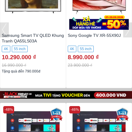
Samsung Smart TV QLED Khung
Sony Google TV XR-55X90J
Tranh QA55LS03A
4K
55 inch
4K
55 inch
10.290.000 ₫
8.990.000 ₫
16.990.000 ₫
23.900.000 ₫
Tặng quà đến 790.000đ
-48%
-46%