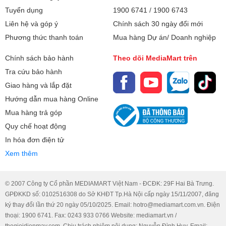
Tuyển dụng
1900 6741
/
1900 6743
Liên hệ và góp ý
Chính sách 30 ngày đổi mới
Phương thức thanh toán
Mua hàng Dự án/ Doanh nghiệp
Chính sách bảo hành
Theo dõi MediaMart trên
Tra cứu bảo hành
Giao hàng và lắp đặt
Hướng dẫn mua hàng Online
Mua hàng trả góp
Quy chế hoạt động
In hóa đơn điện tử
Xem thêm
© 2007 Công ty Cổ phần MEDIAMART Việt Nam - ĐCĐK: 29F Hai Bà Trưng.
GPĐKKD số: 0102516308 do Sở KHĐT Tp.Hà Nội cấp ngày 15/11/2007, đăng
ký thay đổi lần thứ 20 ngày 05/10/2025. Email: hotro@mediamart.com.vn. Điện
thoại: 1900 6741. Fax: 0243 933 0766 Website: mediamart.vn /
thegioidienmay.com. Chịu trách nhiệm nội dung: Nguyễn Đình Huy. Email: