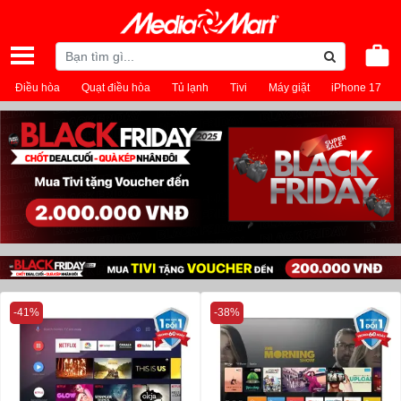
Điều hòa
Quạt điều hòa
Tủ lạnh
Tivi
Máy giặt
iPhone 17
-41%
-38%