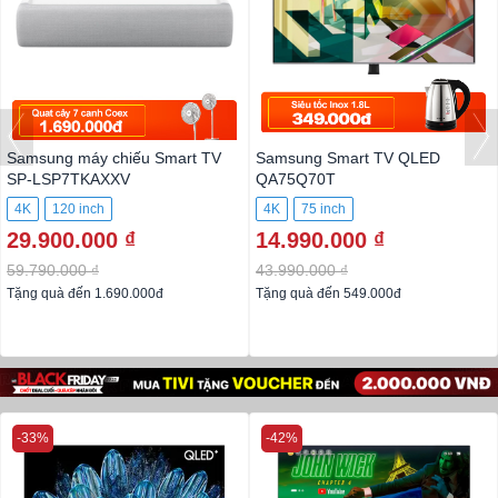
Samsung máy chiếu Smart TV
Samsung Smart TV QLED
SP-LSP7TKAXXV
QA75Q70T
4K
120 inch
4K
75 inch
29.900.000 ₫
14.990.000 ₫
59.790.000 ₫
43.990.000 ₫
Tặng quà đến 1.690.000đ
Tặng quà đến 549.000đ
-33%
-42%