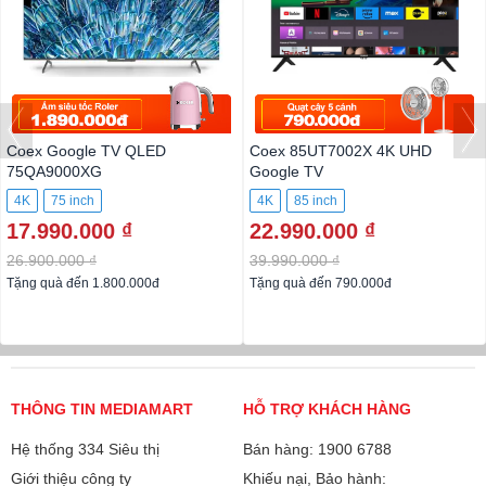
Coex Google TV QLED
Coex 85UT7002X 4K UHD
75QA9000XG
Google TV
4K
75 inch
4K
85 inch
17.990.000 ₫
22.990.000 ₫
26.900.000 ₫
39.990.000 ₫
Tặng quà đến 1.800.000đ
Tặng quà đến 790.000đ
THÔNG TIN MEDIAMART
HỖ TRỢ KHÁCH HÀNG
Hệ thống 334 Siêu thị
Bán hàng: 1900 6788
Giới thiệu công ty
Khiếu nại, Bảo hành: