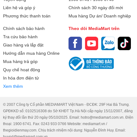
Liên hệ và góp ý
Chính sách 30 ngày đổi mới
Phương thức thanh toán
Mua hàng Dự án/ Doanh nghiệp
Chính sách bảo hành
Theo dõi MediaMart trên
Tra cứu bảo hành
Giao hàng và lắp đặt
Hướng dẫn mua hàng Online
Mua hàng trả góp
Quy chế hoạt động
In hóa đơn điện tử
Xem thêm
© 2007 Công ty Cổ phần MEDIAMART Việt Nam - ĐCĐK: 29F Hai Bà Trưng.
GPĐKKD số: 0102516308 do Sở KHĐT Tp.Hà Nội cấp ngày 15/11/2007, đăng
ký thay đổi lần thứ 20 ngày 05/10/2025. Email: hotro@mediamart.com.vn. Điện
thoại: 1900 6741. Fax: 0243 933 0766 Website: mediamart.vn /
thegioidienmay.com. Chịu trách nhiệm nội dung: Nguyễn Đình Huy. Email:
huynd@mediamart.com.vn