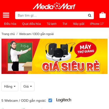
Điều hòa
Quạt điều hòa
Tủ lạnh
Tivi
Máy giặt
iPhone 17
Trang chủ
Webcam / ODD gắn ngoài
Hãng
Giá
5
Webcam / ODD gắn ngoài
: