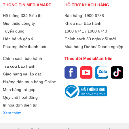
lắp xong đã chảy nước, làm
tâm lớn từ người tiêu dùng, đặc
THÔNG TIN MEDIAMART
HỖ TRỢ KHÁCH HÀNG
lạnh kém hoặc kêu to do lỗi kỹ
biệt là cho các không gian sống
Hệ thống 334 Siêu thị
thuật. Vậy lắp đặt điều hòa cần
Bán hàng: 1900 6788
vừa và nhỏ. Vậy điều hòa 9000
lưu ý những gì? Hãy cùng điểm
BTU dùng cho phòng bao nhiêu
Giới thiệu công ty
Khiếu nại, Bảo hành:
qua những tiêu chuẩn "vàng" và
m2 là chuẩn nhất? Làm sao để
Tuyển dụng
1900 6741
/
1900 6743
các sai lầm đắt giá mà bạn cần
tính toán công suất máy lạnh
Liên hệ và góp ý
Chính sách 30 ngày đổi mới
đặc biệt giám sát khi thợ thi
chính xác nhằm tối ưu hóa chi
Phương thức thanh toán
Mua hàng Dự án/ Doanh nghiệp
công tại nhà.
phí đầu tư và hóa đơn tiền điện
hàng tháng?
Chính sách bảo hành
Theo dõi MediaMart trên
Tra cứu bảo hành
Giao hàng và lắp đặt
Hướng dẫn mua hàng Online
Mua hàng trả góp
Quy chế hoạt động
In hóa đơn điện tử
Xem thêm