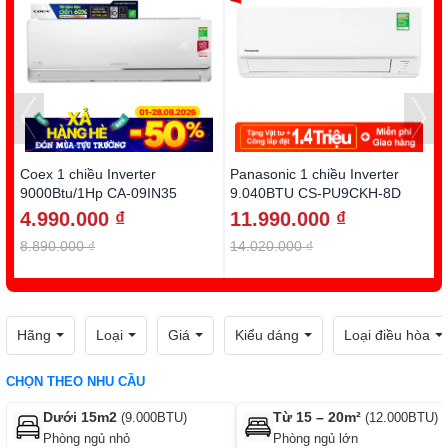
Coex 1 chiều Inverter
Panasonic 1 chiều Inverter
D
9000Btu/1Hp CA-09IN35
9.040BTU CS-PU9CKH-8D
1
4.990.000 ₫
11.990.000 ₫
8.890.000 ₫
14.020.000 ₫
1
Hãng
Loại
Giá
Kiểu dáng
Loại điều hòa
CHỌN THEO NHU CẦU
Dưới 15m2
Từ 15 – 20m²
(9.000BTU)
(12.000BTU)
Phòng ngủ nhỏ
Phòng ngủ lớn