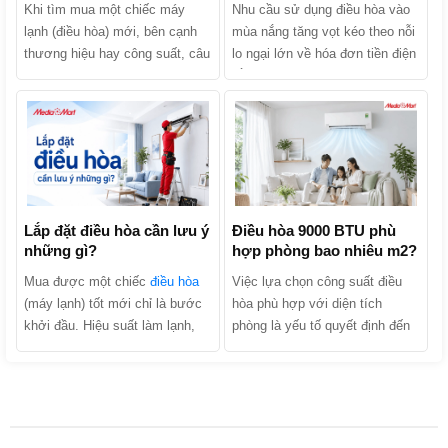
Khi tìm mua một chiếc máy
Nhu cầu sử dụng điều hòa vào
lạnh (điều hòa) mới, bên cạnh
mùa nắng tăng vọt kéo theo nỗi
thương hiệu hay công suất, câu
lo ngại lớn về hóa đơn tiền điện
hỏi khiến nhiều người băn
hằng tháng. Khi tìm mua sản
khoăn nhất chính là: Nên mua
phẩm, chắc chắn bạn đã từng
điều hòa 1 chiều hay 2 chiều?
nghe các lời quảng cáo: “Điều
Hai dòng máy này thực chất
hòa Inverter tiết kiệm điện lên
khác nhau như thế nào và đâu
tới 30% - 70%”. Liệu điều hòa
là lựa chọn kinh tế, phù hợp
Inverter có thực sự tiết kiệm
nhất với gia đình bạn? Hãy
điện không hay đó chỉ là chiêu
cùng MediaMart phân biệt chi
Lắp đặt điều hòa cần lưu ý
trò marketing của nhà sản xuất?
Điều hòa 9000 BTU phù
những gì?
hợp phòng bao nhiêu m2?
tiết 2 dòng sản phẩm này để tìm
Cùng MediaMart khám phá cơ
ra câu trả lời nhé!
chế hoạt động, phân tích ưu
Mua được một chiếc
điều hòa
Việc lựa chọn công suất điều
nhược điểm và tìm ra câu trả
(máy lạnh) tốt mới chỉ là bước
hòa phù hợp với diện tích
lời chính xác nhất trong bài viết
khởi đầu. Hiệu suất làm lạnh,
phòng là yếu tố quyết định đến
dưới đây!
độ bền của máy và hóa đơn tiền
hiệu quả làm mát, khả năng tiết
điện hàng tháng của gia đình
kiệm điện và tuổi thọ của thiết
bạn phụ thuộc tới 40% vào quá
bị. Trong số các dòng máy trên
trình lắp đặt. Trên thực tế, có
thị trường, phân khúc công suất
rất nhiều trường hợp máy vừa
nhỏ luôn nhận được sự quan