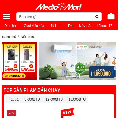
Điều hòa
Quạt điều hòa
Tủ lạnh
Tivi
Máy giặt
iPhone 17
Trang chủ
Điều hòa
TOP SẢN PHẨM BÁN CHẠY
Tất cả
9.000BTU
12.000BTU
18.000BTU
-43%
-14%