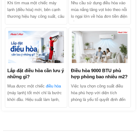
Khi tìm mua một chiếc máy
Nhu cầu sử dụng điều hòa vào
lạnh (điều hòa) mới, bên cạnh
mùa nắng tăng vọt kéo theo nỗi
thương hiệu hay công suất, câu
lo ngại lớn về hóa đơn tiền điện
hỏi khiến nhiều người băn
hằng tháng. Khi tìm mua sản
khoăn nhất chính là: Nên mua
phẩm, chắc chắn bạn đã từng
điều hòa 1 chiều hay 2 chiều?
nghe các lời quảng cáo: “Điều
Hai dòng máy này thực chất
hòa Inverter tiết kiệm điện lên
khác nhau như thế nào và đâu
tới 30% - 70%”. Liệu điều hòa
là lựa chọn kinh tế, phù hợp
Inverter có thực sự tiết kiệm
nhất với gia đình bạn? Hãy
điện không hay đó chỉ là chiêu
cùng MediaMart phân biệt chi
Lắp đặt điều hòa cần lưu ý
trò marketing của nhà sản xuất?
Điều hòa 9000 BTU phù
những gì?
hợp phòng bao nhiêu m2?
tiết 2 dòng sản phẩm này để tìm
Cùng MediaMart khám phá cơ
ra câu trả lời nhé!
chế hoạt động, phân tích ưu
Mua được một chiếc
điều hòa
Việc lựa chọn công suất điều
nhược điểm và tìm ra câu trả
(máy lạnh) tốt mới chỉ là bước
hòa phù hợp với diện tích
lời chính xác nhất trong bài viết
khởi đầu. Hiệu suất làm lạnh,
phòng là yếu tố quyết định đến
dưới đây!
độ bền của máy và hóa đơn tiền
hiệu quả làm mát, khả năng tiết
điện hàng tháng của gia đình
kiệm điện và tuổi thọ của thiết
bạn phụ thuộc tới 40% vào quá
bị. Trong số các dòng máy trên
trình lắp đặt. Trên thực tế, có
thị trường, phân khúc công suất
rất nhiều trường hợp máy vừa
nhỏ luôn nhận được sự quan