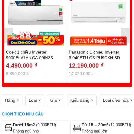
Coex 1 chiều Inverter
Panasonic 1 chiều Inverter
D
9000Btu/1Hp CA-09IN35
9.040BTU CS-PU9CKH-8D
1
4.490.000 ₫
12.190.000 ₫
8.890.000 ₫
14.020.000 ₫
1
Hãng
Loại
Giá
Kiểu dáng
Loại điều hòa
CHỌN THEO NHU CẦU
Dưới 15m2
Từ 15 – 20m²
(9.000BTU)
(12.000BTU)
Phòng ngủ nhỏ
Phòng ngủ lớn