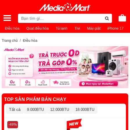
Điều hòa
Quạt điều hòa
Tủ lạnh
Tivi
Máy giặt
iPhone 17
Trang chủ
Điều hòa
TOP SẢN PHẨM BÁN CHẠY
Tất cả
9.000BTU
12.000BTU
18.000BTU
-49%
-13%