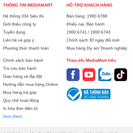
lắp xong đã chảy nước, làm
tâm lớn từ người tiêu dùng, đặc
THÔNG TIN MEDIAMART
HỖ TRỢ KHÁCH HÀNG
lạnh kém hoặc kêu to do lỗi kỹ
biệt là cho các không gian sống
Hệ thống 334 Siêu thị
thuật. Vậy lắp đặt điều hòa cần
Bán hàng: 1900 6788
vừa và nhỏ. Vậy điều hòa 9000
lưu ý những gì? Hãy cùng điểm
BTU dùng cho phòng bao nhiêu
Giới thiệu công ty
Khiếu nại, Bảo hành:
qua những tiêu chuẩn "vàng" và
m2 là chuẩn nhất? Làm sao để
Tuyển dụng
1900 6741
/
1900 6743
các sai lầm đắt giá mà bạn cần
tính toán công suất máy lạnh
Liên hệ và góp ý
Chính sách 30 ngày đổi mới
đặc biệt giám sát khi thợ thi
chính xác nhằm tối ưu hóa chi
Phương thức thanh toán
Mua hàng Dự án/ Doanh nghiệp
công tại nhà.
phí đầu tư và hóa đơn tiền điện
hàng tháng?
Chính sách bảo hành
Theo dõi MediaMart trên
Tra cứu bảo hành
Giao hàng và lắp đặt
Hướng dẫn mua hàng Online
Mua hàng trả góp
Quy chế hoạt động
In hóa đơn điện tử
Xem thêm