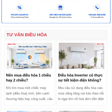
TƯ VẤN ĐIỀU HÒA
Nên mua điều hòa 1 chiều
Điều hòa Inverter có thực
hay 2 chiều?
sự tiết kiệm điện không?
Khi tìm mua một chiếc máy
Nhu cầu sử dụng điều hòa vào
lạnh (điều hòa) mới, bên cạnh
mùa nắng tăng vọt kéo theo nỗi
thương hiệu hay công suất, câu
lo ngại lớn về hóa đơn tiền điện
hỏi khiến nhiều người băn
hằng tháng. Khi tìm mua sản
khoăn nhất chính là: Nên mua
phẩm, chắc chắn bạn đã từng