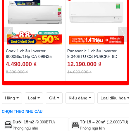
Coex 1 chiều Inverter
Panasonic 1 chiều Inverter
D
9000Btu/1Hp CA-09IN35
9.040BTU CS-PU9CKH-8D
1
4.490.000 ₫
12.190.000 ₫
8.890.000 ₫
14.020.000 ₫
1
Hãng
Loại
Giá
Kiểu dáng
Loại điều hòa
CHỌN THEO NHU CẦU
Dưới 15m2
Từ 15 – 20m²
(9.000BTU)
(12.000BTU)
Phòng ngủ nhỏ
Phòng ngủ lớn