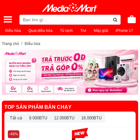
Điều hòa
Quạt điều hòa
Tủ lạnh
Tivi
Máy giặt
iPhone 17
Trang chủ
Điều hòa
TOP SẢN PHẨM BÁN CHẠY
Tất cả
9.000BTU
12.000BTU
18.000BTU
-49%
-13%