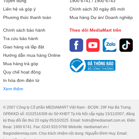
Tuyển dụng
1900 6741
/
1900 6743
các sai lầm đắt giá mà bạn cần
tính toán công suất máy lạnh
Liên hệ và góp ý
Chính sách 30 ngày đổi mới
đặc biệt giám sát khi thợ thi
chính xác nhằm tối ưu hóa chi
Phương thức thanh toán
Mua hàng Dự án/ Doanh nghiệp
công tại nhà.
phí đầu tư và hóa đơn tiền điện
hàng tháng?
Chính sách bảo hành
Theo dõi MediaMart trên
Tra cứu bảo hành
Giao hàng và lắp đặt
Hướng dẫn mua hàng Online
Mua hàng trả góp
Quy chế hoạt động
In hóa đơn điện tử
Xem thêm
© 2007 Công ty Cổ phần MEDIAMART Việt Nam - ĐCĐK: 29F Hai Bà Trưng.
GPĐKKD số: 0102516308 do Sở KHĐT Tp.Hà Nội cấp ngày 15/11/2007, đăng
ký thay đổi lần thứ 20 ngày 05/10/2025. Email: hotro@mediamart.com.vn. Điện
thoại: 1900 6741. Fax: 0243 933 0766 Website: mediamart.vn /
thegioidienmay.com. Chịu trách nhiệm nội dung: Nguyễn Đình Huy. Email: