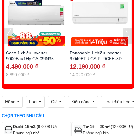
Coex 1 chiều Inverter
Panasonic 1 chiều Inverter
D
9000Btu/1Hp CA-09IN35
9.040BTU CS-PU9CKH-8D
1
4.490.000 ₫
12.190.000 ₫
8.890.000 ₫
14.020.000 ₫
1
Hãng
Loại
Giá
Kiểu dáng
Loại điều hòa
CHỌN THEO NHU CẦU
Dưới 15m2
Từ 15 – 20m²
(9.000BTU)
(12.000BTU)
Phòng ngủ nhỏ
Phòng ngủ lớn