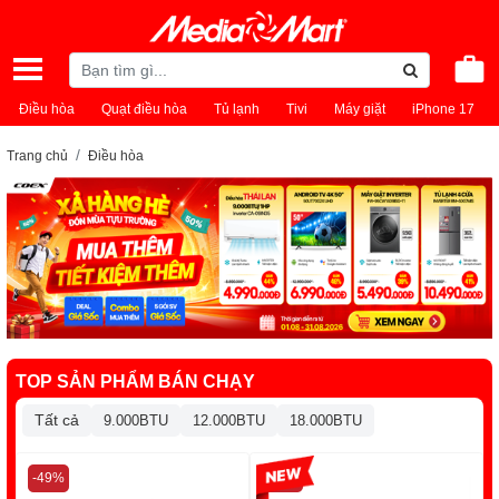
Điều hòa
Quạt điều hòa
Tủ lạnh
Tivi
Máy giặt
iPhone 17
Trang chủ
Điều hòa
TOP SẢN PHẨM BÁN CHẠY
Tất cả
9.000BTU
12.000BTU
18.000BTU
-49%
-13%