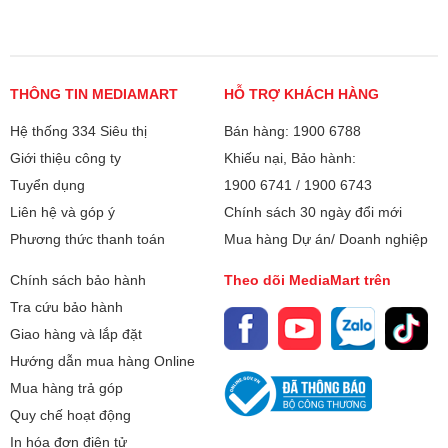
bạn phụ thuộc tới 40% vào quá
bị. Trong số các dòng máy trên
trình lắp đặt. Trên thực tế, có
thị trường, phân khúc công suất
rất nhiều trường hợp máy vừa
nhỏ luôn nhận được sự quan
lắp xong đã chảy nước, làm
tâm lớn từ người tiêu dùng, đặc
THÔNG TIN MEDIAMART
HỖ TRỢ KHÁCH HÀNG
lạnh kém hoặc kêu to do lỗi kỹ
biệt là cho các không gian sống
Hệ thống 334 Siêu thị
thuật. Vậy lắp đặt điều hòa cần
Bán hàng: 1900 6788
vừa và nhỏ. Vậy điều hòa 9000
lưu ý những gì? Hãy cùng điểm
BTU dùng cho phòng bao nhiêu
Giới thiệu công ty
Khiếu nại, Bảo hành:
qua những tiêu chuẩn "vàng" và
m2 là chuẩn nhất? Làm sao để
Tuyển dụng
1900 6741
/
1900 6743
các sai lầm đắt giá mà bạn cần
tính toán công suất máy lạnh
Liên hệ và góp ý
Chính sách 30 ngày đổi mới
đặc biệt giám sát khi thợ thi
chính xác nhằm tối ưu hóa chi
Phương thức thanh toán
Mua hàng Dự án/ Doanh nghiệp
công tại nhà.
phí đầu tư và hóa đơn tiền điện
hàng tháng?
Chính sách bảo hành
Theo dõi MediaMart trên
Tra cứu bảo hành
Giao hàng và lắp đặt
Hướng dẫn mua hàng Online
Mua hàng trả góp
Quy chế hoạt động
In hóa đơn điện tử