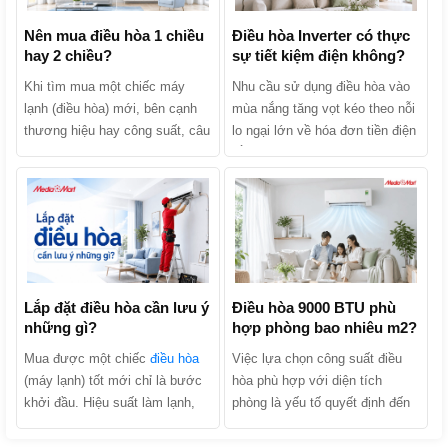
Nên mua điều hòa 1 chiều
Điều hòa Inverter có thực
hay 2 chiều?
sự tiết kiệm điện không?
Khi tìm mua một chiếc máy
Nhu cầu sử dụng điều hòa vào
lạnh (điều hòa) mới, bên cạnh
mùa nắng tăng vọt kéo theo nỗi
thương hiệu hay công suất, câu
lo ngại lớn về hóa đơn tiền điện
hỏi khiến nhiều người băn
hằng tháng. Khi tìm mua sản
khoăn nhất chính là: Nên mua
phẩm, chắc chắn bạn đã từng
điều hòa 1 chiều hay 2 chiều?
nghe các lời quảng cáo: “Điều
Hai dòng máy này thực chất
hòa Inverter tiết kiệm điện lên
khác nhau như thế nào và đâu
tới 30% - 70%”. Liệu điều hòa
là lựa chọn kinh tế, phù hợp
Inverter có thực sự tiết kiệm
nhất với gia đình bạn? Hãy
điện không hay đó chỉ là chiêu
cùng MediaMart phân biệt chi
Lắp đặt điều hòa cần lưu ý
trò marketing của nhà sản xuất?
Điều hòa 9000 BTU phù
những gì?
hợp phòng bao nhiêu m2?
tiết 2 dòng sản phẩm này để tìm
Cùng MediaMart khám phá cơ
ra câu trả lời nhé!
chế hoạt động, phân tích ưu
Mua được một chiếc
điều hòa
Việc lựa chọn công suất điều
nhược điểm và tìm ra câu trả
(máy lạnh) tốt mới chỉ là bước
hòa phù hợp với diện tích
lời chính xác nhất trong bài viết
khởi đầu. Hiệu suất làm lạnh,
phòng là yếu tố quyết định đến
dưới đây!
độ bền của máy và hóa đơn tiền
hiệu quả làm mát, khả năng tiết
điện hàng tháng của gia đình
kiệm điện và tuổi thọ của thiết