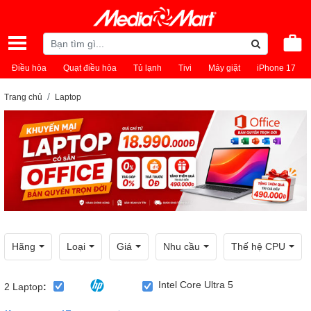
Điều hòa
Quạt điều hòa
Tủ lạnh
Tivi
Máy giặt
iPhone 17
Trang chủ
Laptop
Hãng
Loại
Giá
Nhu cầu
Thế hệ CPU
Intel Core Ultra 5
2
Laptop
: