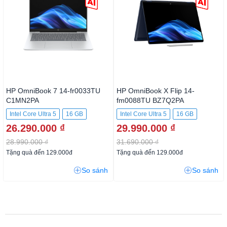
HP OmniBook 7 14-fr0033TU
HP OmniBook X Flip 14-
C1MN2PA
fm0088TU BZ7Q2PA
Intel Core Ultra 5
16 GB
Intel Core Ultra 5
16 GB
26.290.000 ₫
29.990.000 ₫
512GB SSD
512GB SSD
28.990.000 ₫
31.690.000 ₫
Tặng quà đến 129.000đ
Tặng quà đến 129.000đ
So sánh
So sánh