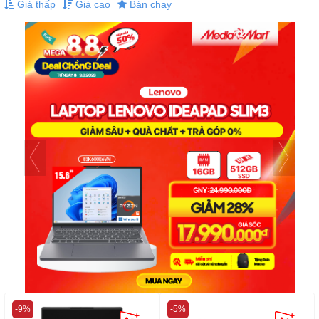
Giá thấp
Giá cao
Bán chạy
-9%
-5%