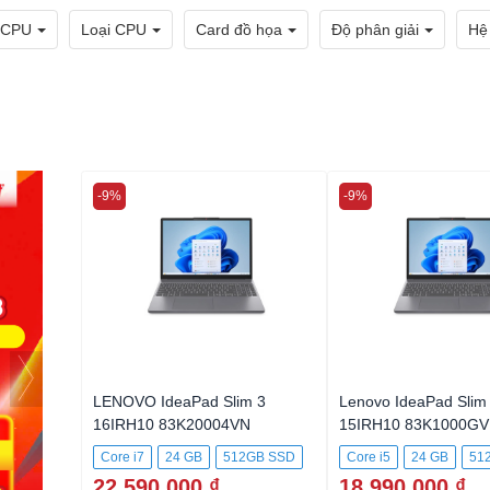
 CPU
Loại CPU
Card đồ họa
Độ phân giải
Hệ
-9%
-9%
LENOVO IdeaPad Slim 3
Lenovo IdeaPad Slim
16IRH10 83K20004VN
15IRH10 83K1000G
Core i7
24 GB
512GB SSD
Core i5
24 GB
51
22.590.000 ₫
18.990.000 ₫