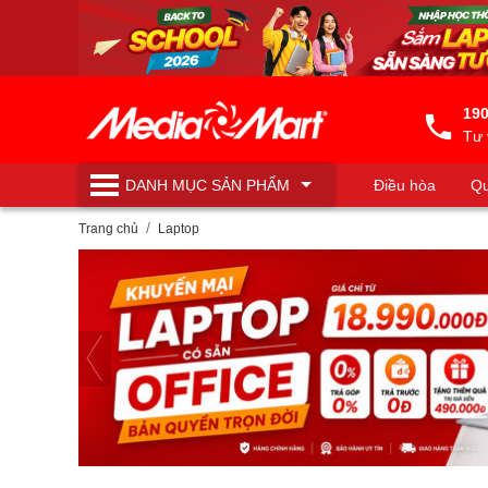
190
Tư 
DANH MỤC
SẢN PHẨM
Điều hòa
Qu
Máy lọc nước
Trang chủ
Laptop