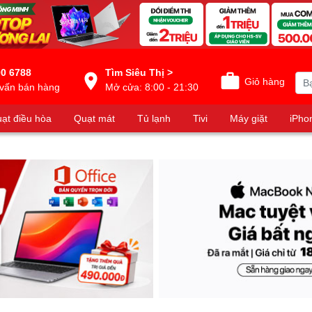
0 6788
Tìm Siêu Thị >
Giỏ hàng
vấn bán hàng
Mở cửa: 8:00 - 21:30
ạt điều hòa
Quạt mát
Tủ lạnh
Tivi
Máy giặt
iPho