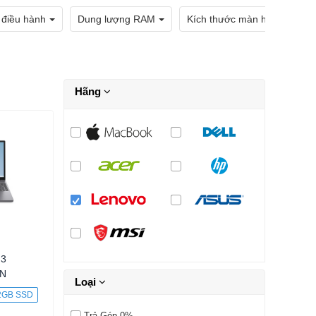
 điều hành
Dung lượng RAM
Kích thước màn hình
Hãng
 3
VN
Loại
2GB SSD
Trả Góp 0%