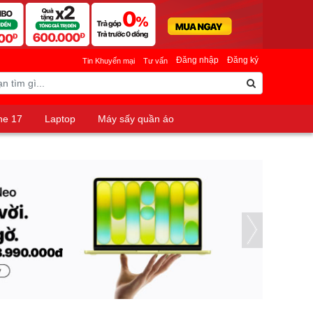
Đăng nhập
Đăng ký
Tin Khuyến mại
Tư vấn
ne 17
Laptop
Máy sấy quần áo