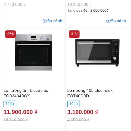
2.760.000 ₫
18.450.000 ₫
Tặng quà đến 2.000.000đ
So sánh
So sánh
-35%
-31%
Lò nướng âm Electrolux
Lò nướng 40L Electrolux
EOB3434BOX
EOT40DBD
72(L)
40(L)
11.900.000 ₫
3.190.000 ₫
18.310.000 ₫
4.650.000 ₫