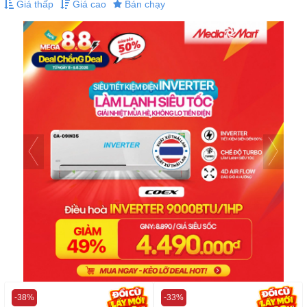
Giá thấp
Giá cao
Bán chạy
-38%
-33%