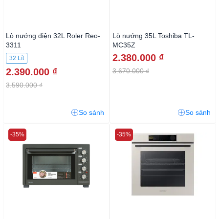
Lò nướng điện 32L Roler Reo-
Lò nướng 35L Toshiba TL-
3311
MC35Z
2.380.000 ₫
32 Lít
2.390.000 ₫
3.670.000 ₫
3.590.000 ₫
So sánh
So sánh
-35%
-35%