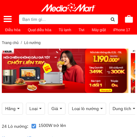
Điều hòa
Quạt điều hòa
Tủ lạnh
Tivi
Máy giặt
iPhone 17
Trang chủ
Lò nướng
Hãng
Loại
Giá
Loại lò nướng
Dung tích
1500W trở lên
24
Lò nướng
: