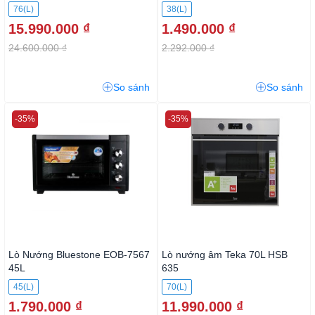
76(L)
38(L)
15.990.000 ₫
1.490.000 ₫
24.600.000 ₫
2.292.000 ₫
So sánh
So sánh
-35%
-35%
Lò Nướng Bluestone EOB-7567
Lò nướng âm Teka 70L HSB
45L
635
45(L)
70(L)
1.790.000 ₫
11.990.000 ₫