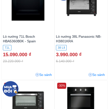
Lò nướng 71L Bosch
Lò nướng 38L Panasonic NB-
HBA5360B0K - Spain
H3801KRA
71L
38 Lít
15.090.000 ₫
3.990.000 ₫
23.220.000 ₫
6.140.000 ₫
So sánh
So sánh
-50%
-30%