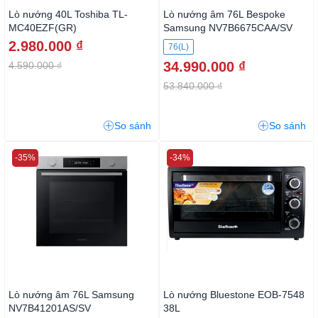
Lò nướng 40L Toshiba TL-
Lò nướng âm 76L Bespoke
MC40EZF(GR)
Samsung NV7B6675CAA/SV
2.980.000 ₫
76(L)
34.990.000 ₫
4.590.000 ₫
53.840.000 ₫
So sánh
So sánh
-35%
-34%
Lò nướng âm 76L Samsung
Lò nướng Bluestone EOB-7548
NV7B41201AS/SV
38L