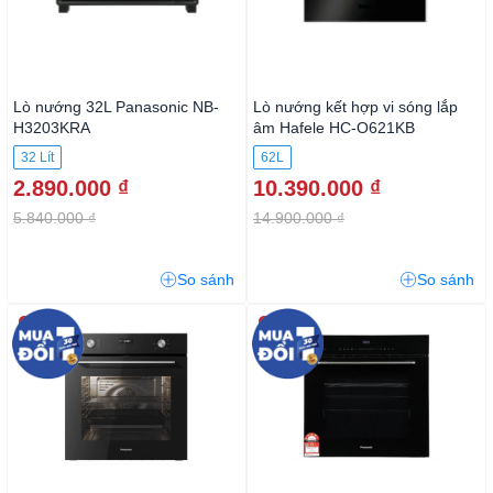
Lò nướng 32L Panasonic NB-
Lò nướng kết hợp vi sóng lắp
H3203KRA
âm Hafele HC-O621KB
(535.62.571) 62 lít
32 Lít
62L
2.890.000 ₫
10.390.000 ₫
5.840.000 ₫
14.900.000 ₫
So sánh
So sánh
-35%
-29%