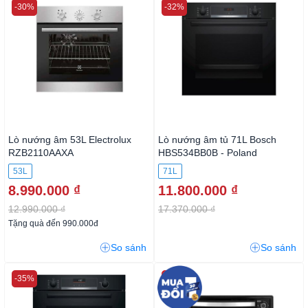
-30%
-32%
Lò nướng âm 53L Electrolux
Lò nướng âm tủ 71L Bosch
RZB2110AAXA
HBS534BB0B - Poland
53L
71L
8.990.000 ₫
11.800.000 ₫
12.990.000 ₫
17.370.000 ₫
Tặng quà đến 990.000đ
So sánh
So sánh
-35%
-35%