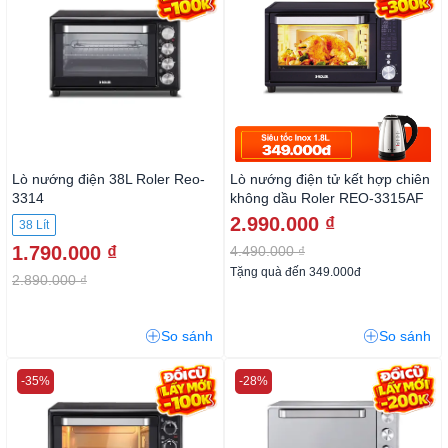
Lò nướng điện 38L Roler Reo-
Lò nướng điện tử kết hợp chiên
3314
không dầu Roler REO-3315AF
(28L, 2000W)
2.990.000 ₫
38 Lít
1.790.000 ₫
4.490.000 ₫
Tặng quà đến 349.000đ
2.890.000 ₫
So sánh
So sánh
-35%
-28%