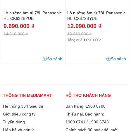
Lò nướng âm tủ 78L Panasonic
Lò nướng âm tủ 78L Panasonic
HL-CK632BYUE
HL-CX672BYUE
9.690.000 ₫
12.990.000 ₫
14.910.000 ₫
18.310.000 ₫
Tặng quà 1.090.000đ
So sánh
So sánh
THÔNG TIN MEDIAMART
HỖ TRỢ KHÁCH HÀNG
Hệ thống 334 Siêu thị
Bán hàng: 1900 6788
Giới thiệu công ty
Khiếu nại, Bảo hành:
Tuyển dụng
1900 6741
/
1900 6743
Liên hệ và góp ý
Chính sách 30 ngày đổi mới