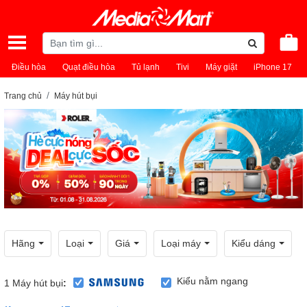
Điều hòa
Quạt điều hòa
Tủ lạnh
Tivi
Máy giặt
iPhone 17
Trang chủ
Máy hút bụi
Hãng
Loại
Giá
Loại máy
Kiểu dáng
Kiểu nằm ngang
1
Máy hút bụi
: