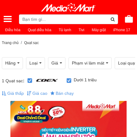
Điều hòa
Quạt điều hòa
Tủ lạnh
Tivi
Máy giặt
iPhone 17
Trang chủ
Quạt sạc
Hãng
Loại
Giá
Phạm vi làm mát
Loại quạt
Dưới 1 triệu
1
Quạt sạc
:
Giá thấp
Giá cao
Bán chạy