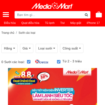
Điều hòa
Quạt điều hòa
Tủ lạnh
Tivi
Máy giặt
iPhone 17
Trang chủ
Sưởi các loại
Hãng
Giá
Loại sưởi
Công suất
Từ 2 - 3 triệu
0
Sưởi các loại
: