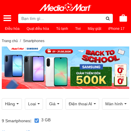
Điều hòa
Quạt điều hòa
Tủ lạnh
Tivi
Máy giặt
iPhone 17
Trang chủ
Smartphones
Hãng
Loại
Giá
Điện thoại AI
Màn hình
3 GB
9
Smartphones
: