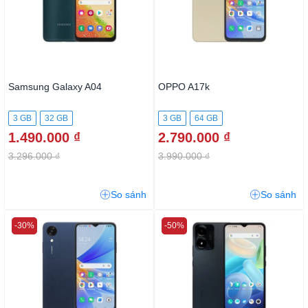
Samsung Galaxy A04
OPPO A17k
3 GB
32 GB
3 GB
64 GB
1.490.000 ₫
2.790.000 ₫
3.296.000 ₫
3.990.000 ₫
So sánh
So sánh
-30%
-50%