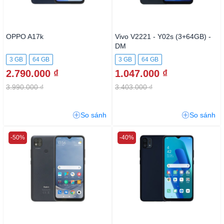
OPPO A17k
Vivo V2221 - Y02s (3+64GB) -
DM
3 GB
64 GB
3 GB
64 GB
2.790.000 ₫
1.047.000 ₫
3.990.000 ₫
3.403.000 ₫
So sánh
So sánh
-50%
-40%