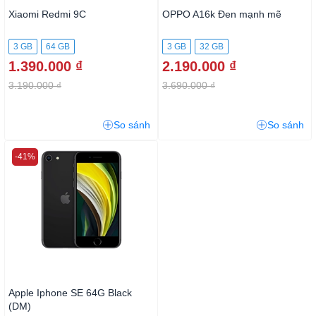
Xiaomi Redmi 9C
OPPO A16k Đen mạnh mẽ
3 GB
64 GB
3 GB
32 GB
1.390.000 ₫
2.190.000 ₫
3.190.000 ₫
3.690.000 ₫
So sánh
So sánh
-41%
Apple Iphone SE 64G Black
(DM)