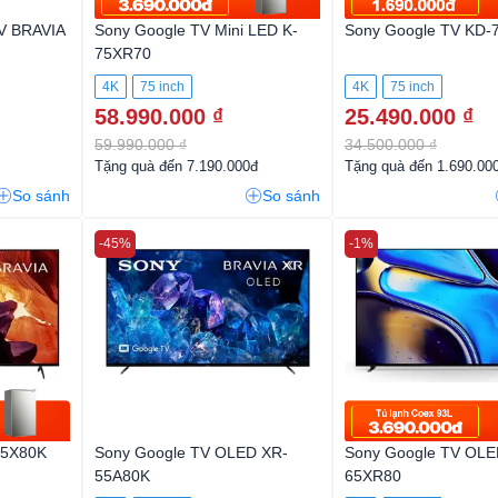
V BRAVIA
Sony Google TV Mini LED K-
Sony Google TV KD-
75XR70
4K
75 inch
4K
75 inch
58.990.000 ₫
25.490.000 ₫
59.990.000 ₫
34.500.000 ₫
Tặng quà đến 7.190.000đ
Tặng quà đến 1.690.00
So sánh
So sánh
-45%
-1%
75X80K
Sony Google TV OLED XR-
Sony Google TV OLE
55A80K
65XR80