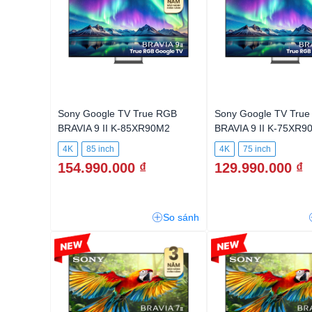
Sony Google TV True RGB
Sony Google TV Tru
BRAVIA 9 II K-85XR90M2
BRAVIA 9 II K-75XR9
4K
85 inch
4K
75 inch
154.990.000 ₫
129.990.000 ₫
So sánh