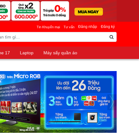
Đăng nhập
Đăng ký
Tin Khuyến mại
Tư vấn
ne 17
Laptop
Máy sấy quần áo