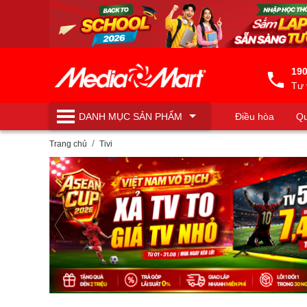
190
Tư 
DANH MỤC
SẢN PHẨM
Điều hòa
Qu
Máy lọc nước
Trang chủ
Tivi