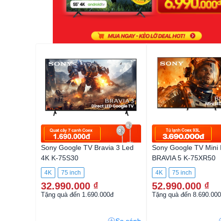
Sony Google TV Bravia 3 Led
Sony Google TV Mini
4K K-75S30
BRAVIA 5 K-75XR50
4K
75 inch
4K
75 inch
32.990.000 ₫
52.990.000 ₫
Tặng quà đến 1.690.000đ
Tặng quà đến 8.690.00