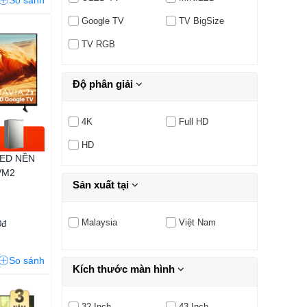
So sánh
Google TV
TV BigSize
TV RGB
Độ phân giải
4K
Full HD
HD
LED NỀN
5VM2
Sản xuất tại
Malaysia
Việt Nam
0đ
So sánh
Kích thước màn hình
32 Inch
43 Inch