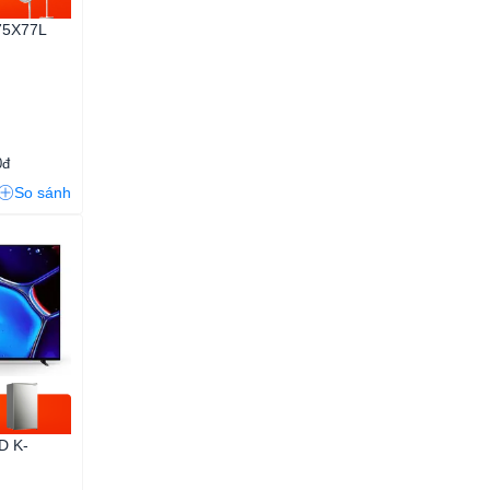
75X77L
0đ
So sánh
D K-