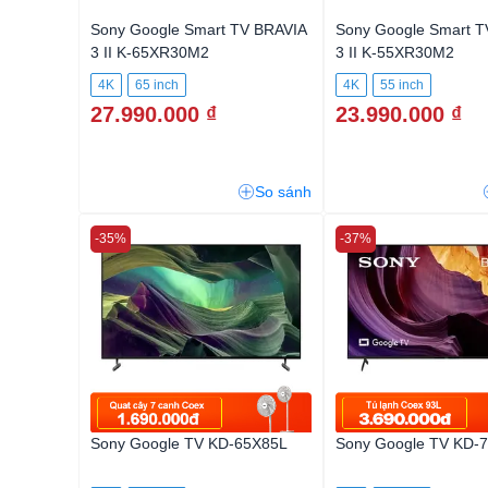
Sony Google Smart TV BRAVIA
Sony Google Smart T
3 II K-65XR30M2
3 II K-55XR30M2
4K
65 inch
4K
55 inch
27.990.000 ₫
23.990.000 ₫
So sánh
-35%
-37%
Sony Google TV KD-65X85L
Sony Google TV KD-