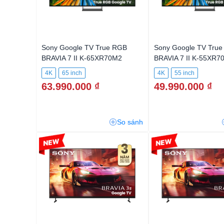
Sony Google TV True RGB
Sony Google TV Tru
BRAVIA 7 II K-65XR70M2
BRAVIA 7 II K-55XR7
4K
65 inch
4K
55 inch
63.990.000 ₫
49.990.000 ₫
So sánh