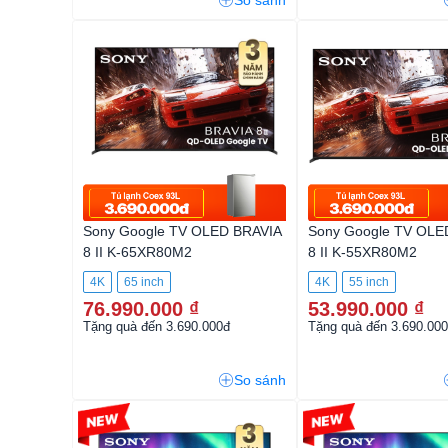
So sánh
Sony Google TV OLED BRAVIA
Sony Google TV OLE
8 II K-65XR80M2
8 II K-55XR80M2
4K
65 inch
4K
55 inch
76.990.000 ₫
53.990.000 ₫
Tặng quà đến 3.690.000đ
Tặng quà đến 3.690.00
So sánh