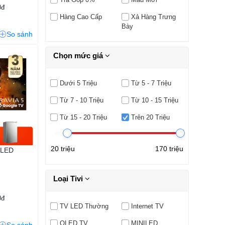
0đ
Hàng Cao Cấp
Xả Hàng Trưng
Bày
So sánh
Chọn mức giá
Dưới 5 Triệu
Từ 5 - 7 Triệu
Từ 7 - 10 Triệu
Từ 10 - 15 Triệu
Từ 15 - 20 Triệu
Trên 20 Triệu
20 triệu
170 triệu
 LED
Loại Tivi
0đ
TV LED Thường
Internet TV
OLED TV
MINILED