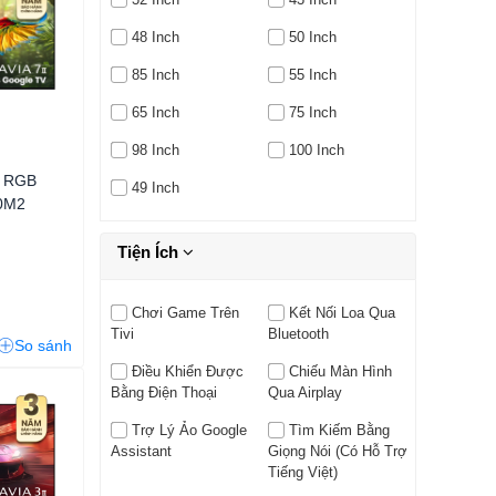
48 Inch
50 Inch
85 Inch
55 Inch
65 Inch
75 Inch
98 Inch
100 Inch
e RGB
49 Inch
70M2
Tiện Ích
Chơi Game Trên
Kết Nối Loa Qua
Tivi
Bluetooth
So sánh
Điều Khiển Được
Chiếu Màn Hình
Bằng Điện Thoại
Qua Airplay
Trợ Lý Ảo Google
Tìm Kiếm Bằng
Assistant
Giọng Nói (có Hỗ Trợ
Tiếng Việt)