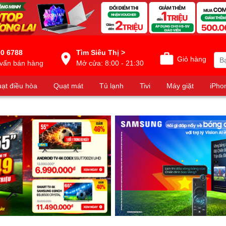
0 6788
Tìm Siêu Thị >
Giỏ hàng
vấn bán hàng
Mở cửa: 8:00 - 21:30
ạt điều hòa
Quạt mát
Tủ lạnh
Tivi
Máy giặt
iPho