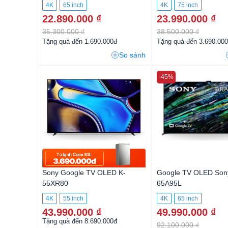
4K
65 inch
4K
75 inch
22.890.000 ₫
23.990.000 ₫
35.300.000 ₫
38.500.000 ₫
Tặng quà đến 1.690.000đ
Tặng quà đến 3.690.00
So sánh
-45%
Sony Google TV OLED K-
Google TV OLED Son
55XR80
65A95L
4K
55 inch
4K
65 inch
43.990.000 ₫
49.990.000 ₫
Tặng quà đến 8.690.000đ
92.100.000 ₫