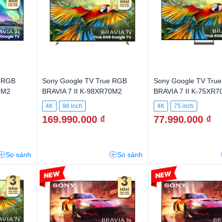
e RGB
Sony Google TV True RGB
Sony Google TV Tru
0M2
BRAVIA 7 II K-98XR70M2
BRAVIA 7 II K-75XR
4K
98 inch
4K
75 inch
169.990.000 ₫
77.990.000 ₫
So sánh
So sánh