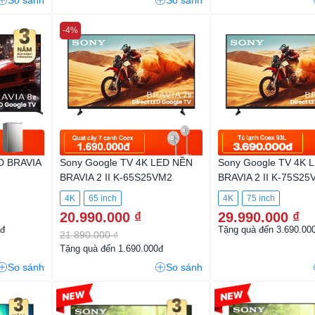
So sánh
So sánh
-4%
D BRAVIA
Sony Google TV 4K LED NỀN
Sony Google TV 4K 
BRAVIA 2 II K-65S25VM2
BRAVIA 2 II K-75S2
4K
65 inch
4K
75 inch
20.990.000 ₫
29.990.000 ₫
0đ
Tặng quà đến 3.690.00
21.890.000 ₫
Tặng quà đến 1.690.000đ
So sánh
So sánh