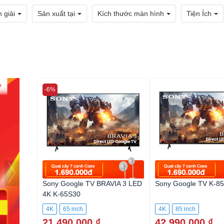
 giải
Sản xuất tại
Kích thước màn hình
Tiện Ích
-6%
Sony Google TV BRAVIA 3 LED
Sony Google TV K-8
4K K-65S30
4K
65 inch
4K
85 inch
21.490.000 ₫
42.990.000 ₫