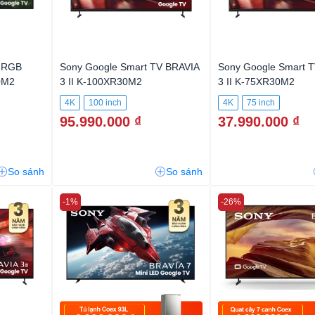
e RGB
Sony Google Smart TV BRAVIA
Sony Google Smart 
0M2
3 II K-100XR30M2
3 II K-75XR30M2
4K
100 inch
4K
75 inch
95.990.000 ₫
37.990.000 ₫
So sánh
So sánh
-1%
-26%