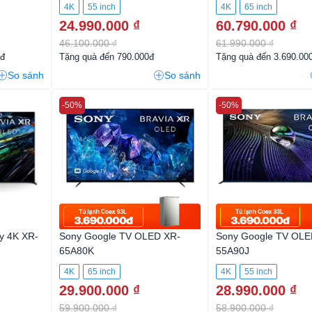
4K
55 inch
4K
65 inch
24.990.000 ₫
60.790.000 ₫
46.100.000 ₫
61.990.000 ₫
0đ
Tặng quà đến 790.000đ
Tặng quà đến 3.690.00
So sánh
So sánh
-50%
-50%
y 4K XR-
Sony Google TV OLED XR-
Sony Google TV OLE
65A80K
55A90J
4K
65 inch
4K
55 inch
29.900.000 ₫
28.990.000 ₫
59.900.000 ₫
58.900.000 ₫