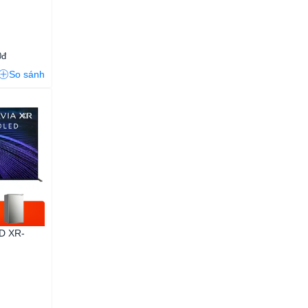
0đ
So sánh
D XR-