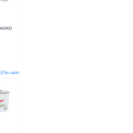
99A2KD
So sánh