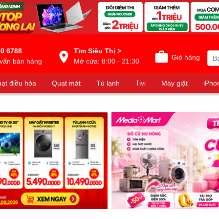
0 6788
Tìm Siêu Thị >
Giỏ hàng
vấn bán hàng
Mở cửa: 8:00 - 21:30
ạt điều hòa
Quạt mát
Tủ lạnh
Tivi
Máy giặt
iPho