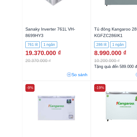
Sanaky Inverter 761L VH-
Tủ đông Kangaroo 286
8699HY3
KGFZC286IK1
761 lít
1 ngăn
286 lít
1 ngăn
19.370.000 ₫
8.990.000 ₫
20.370.000 ₫
10.200.000 ₫
Tặng quà đến 589.000 đ
So sánh
-9%
-19%