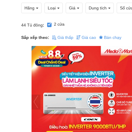
Hãng
Loại
Giá
Dung tích
Số cử
2 cửa
44
Tủ đông
:
Sắp xếp theo:
Giá thấp
Giá cao
Bán chạy