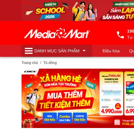
190
Tư 
DANH MỤC
SẢN PHẨM
Điều hòa
Qu
Máy lọc nước
Trang chủ
Tủ đông