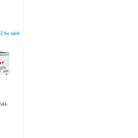
So sánh
 VH-