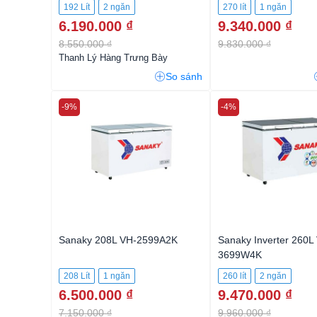
192 Lít
2 ngăn
270 lít
1 ngăn
6.190.000 ₫
9.340.000 ₫
8.550.000 ₫
9.830.000 ₫
Thanh Lý Hàng Trưng Bày
So sánh
-9%
-4%
Sanaky 208L VH-2599A2K
Sanaky Inverter 260L
3699W4K
208 Lít
1 ngăn
260 lít
2 ngăn
6.500.000 ₫
9.470.000 ₫
7.150.000 ₫
9.960.000 ₫