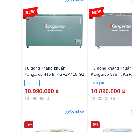
So sánh
-17%
-14%
Tủ đông kháng khuẩn
Tủ đông kháng khuẩn
Kangaroo 415 lít KGFZA415IG2
Kangaroo 375 lít KG
2 ngăn
2 ngăn
10.990.000 ₫
10.890.000 ₫
13.390.000 ₫
12.790.000 ₫
So sánh
-5%
-8%