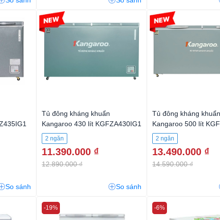
So sánh
So sánh
-11%
-7%
Tủ đông kháng khuẩn
Tủ đông kháng khuẩ
FZ435IG1
Kangaroo 430 lít KGFZA430IG1
Kangaroo 500 lít K
2 ngăn
2 ngăn
11.390.000 ₫
13.490.000 ₫
12.890.000 ₫
14.590.000 ₫
So sánh
So sánh
-19%
-6%