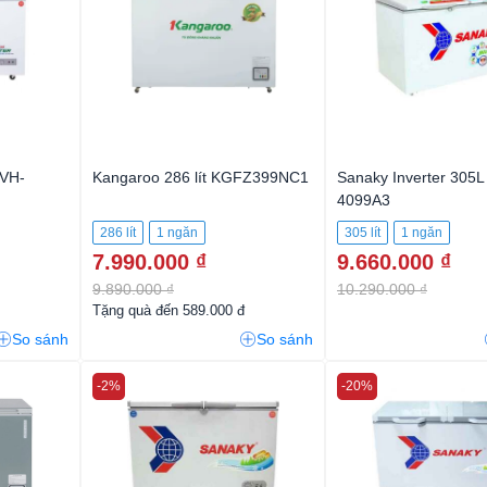
 VH-
Kangaroo 286 lít KGFZ399NC1
Sanaky Inverter 305L
4099A3
286 lít
1 ngăn
305 lít
1 ngăn
7.990.000 ₫
9.660.000 ₫
9.890.000 ₫
10.290.000 ₫
Tặng quà đến 589.000 đ
So sánh
So sánh
-2%
-20%