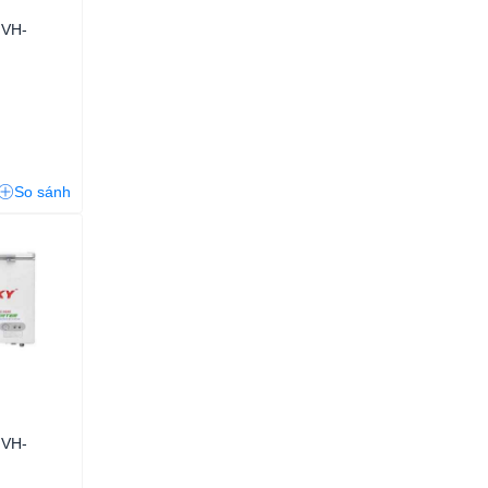
 VH-
So sánh
 VH-