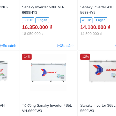
28NC2
Sanaky Inverter 530L VH-
Sanaky Inverter 410L
6699HY3
5699HY3
530 lít
1 ngăn
410 lít
1 ngăn
16.350.000 ₫
14.100.000 ₫
18.050.000 ₫
14.500.000 ₫
So sánh
So sánh
-14%
-12%
 VH-
Tủ đông Sanaky Inverter 485L
Sanaky Inverter 365L
VH-6699W3
5699W3