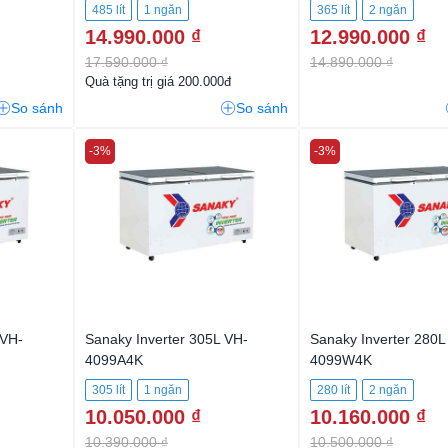
485 lít
1 ngăn
365 lít
2 ngăn
14.990.000 ₫
12.990.000 ₫
17.590.000 ₫
14.890.000 ₫
Quà tặng trị giá 200.000đ
So sánh
So sánh
-3%
-3%
 VH-
Sanaky Inverter 305L VH-
Sanaky Inverter 280L
4099A4K
4099W4K
305 lít
1 ngăn
280 lít
2 ngăn
10.050.000 ₫
10.160.000 ₫
10.390.000 ₫
10.500.000 ₫