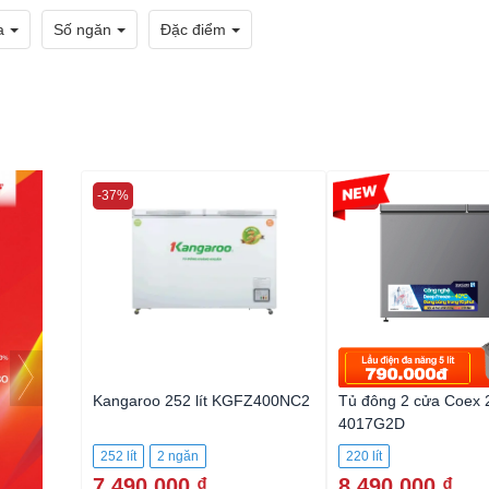
a
Số ngăn
Đặc điểm
-37%
-29%
Kangaroo 252 lít KGFZ400NC2
Tủ đông 2 cửa Coex
4017G2D
252 lít
2 ngăn
220 lít
7.490.000 ₫
8.490.000 ₫