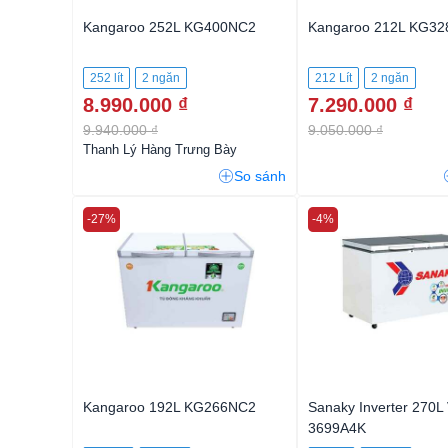
Kangaroo 252L KG400NC2
Kangaroo 212L KG3
252 lít
2 ngăn
212 Lít
2 ngăn
8.990.000 ₫
7.290.000 ₫
9.940.000 ₫
9.050.000 ₫
Thanh Lý Hàng Trưng Bày
So sánh
-27%
-4%
Kangaroo 192L KG266NC2
Sanaky Inverter 270L
3699A4K