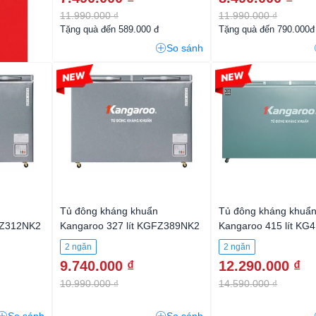
11.990.000 ₫
11.990.000 ₫
Tặng quà đến 589.000 đ
Tặng quà đến 790.000đ
So sánh
-11%
-15%
Tủ đông kháng khuẩn
Tủ đông kháng khuẩ
FZ312NK2
Kangaroo 327 lít KGFZ389NK2
Kangaroo 415 lít K
2 ngăn
2 ngăn
9.740.000 ₫
12.290.000 ₫
10.990.000 ₫
14.590.000 ₫