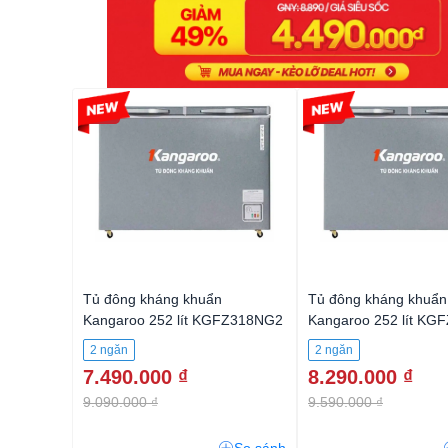
-17%
-13%
Tủ đông kháng khuẩn
Tủ đông kháng khuẩn
Kangaroo 252 lít KGFZ318NG2
Kangaroo 252 lít KG
2 ngăn
2 ngăn
7.490.000 ₫
8.290.000 ₫
9.090.000 ₫
9.590.000 ₫