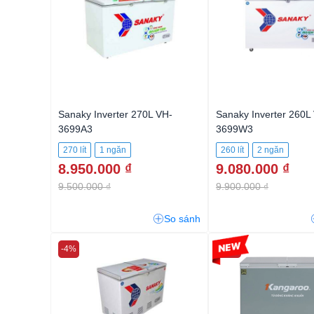
Sanaky Inverter 270L VH-
Sanaky Inverter 260L
3699A3
3699W3
270 lít
1 ngăn
260 lít
2 ngăn
8.950.000 ₫
9.080.000 ₫
9.500.000 ₫
9.900.000 ₫
So sánh
-4%
-11%