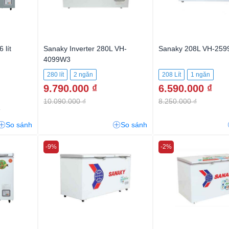
 lít
Sanaky Inverter 280L VH-
Sanaky 208L VH-25
4099W3
280 lít
2 ngăn
208 Lít
1 ngăn
9.790.000 ₫
6.590.000 ₫
10.090.000 ₫
8.250.000 ₫
So sánh
So sánh
-9%
-2%