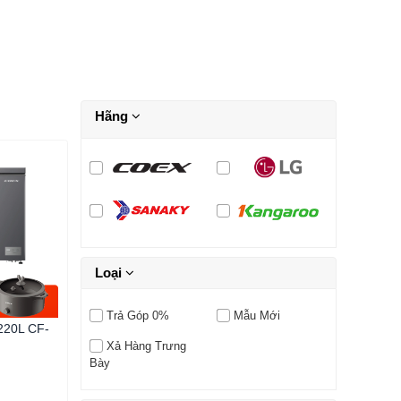
Hãng
Loại
Trả Góp 0%
Mẫu Mới
 220L CF-
Xả Hàng Trưng
Bày