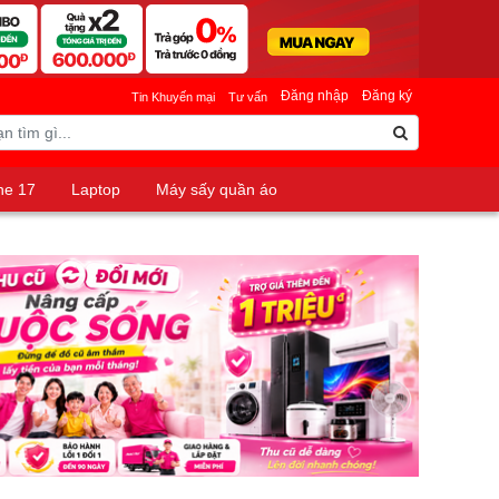
Đăng nhập
Đăng ký
Tin Khuyến mại
Tư vấn
ne 17
Laptop
Máy sấy quần áo