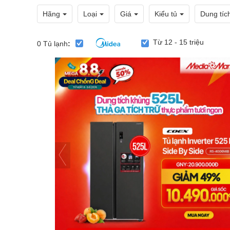
Hãng
Loại
Giá
Kiểu tủ
Dung tíc
Từ 12 - 15 triệu
0
Tủ lạnh
: