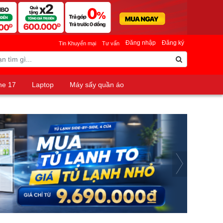
Đăng nhập
Đăng ký
Tin Khuyến mại
Tư vấn
ne 17
Laptop
Máy sấy quần áo