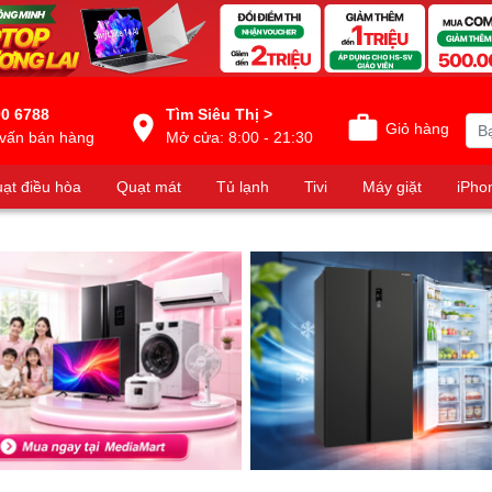
0 6788
Tìm Siêu Thị >
Giỏ hàng
vấn bán hàng
Mở cửa: 8:00 - 21:30
ạt điều hòa
Quạt mát
Tủ lạnh
Tivi
Máy giặt
iPho