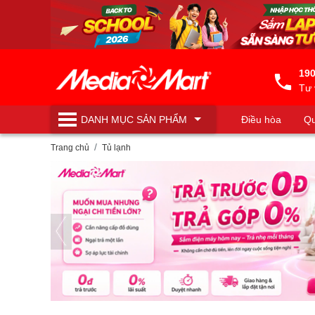
190
Tư 
DANH MỤC
SẢN PHẨM
Điều hòa
Qu
Máy lọc nước
Trang chủ
Tủ lạnh