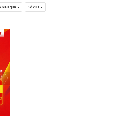
h hiệu quả
Số cửa