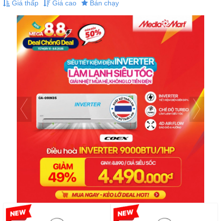
Giá thấp
Giá cao
Bán chạy
-33%
-36%