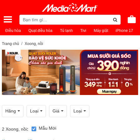
Điều hòa
Quạt điều hòa
Tủ lạnh
Tivi
Máy giặt
iPhone 17
Trang chủ
Xoong, nồi
Hãng
Loại
Giá
Loại
Mẫu Mới
2
Xoong, nồi
: