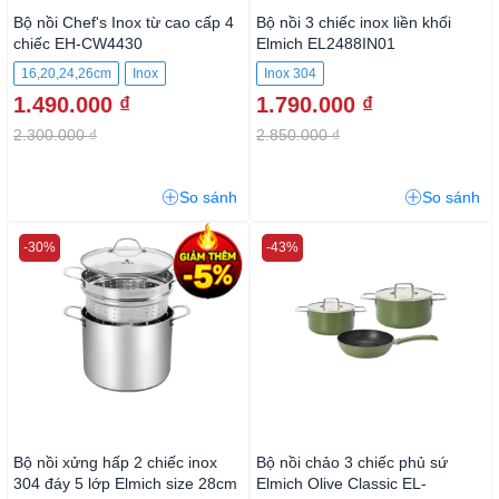
Bộ nồi Chef's Inox từ cao cấp 4
Bộ nồi 3 chiếc inox liền khối
chiếc EH-CW4430
Elmich EL2488IN01
16,20,24,26cm
Inox
Inox 304
1.490.000 ₫
1.790.000 ₫
2.300.000 ₫
2.850.000 ₫
So sánh
So sánh
-30%
-43%
Bộ nồi xửng hấp 2 chiếc inox
Bộ nồi chảo 3 chiếc phủ sứ
304 đáy 5 lớp Elmich size 28cm
Elmich Olive Classic EL-