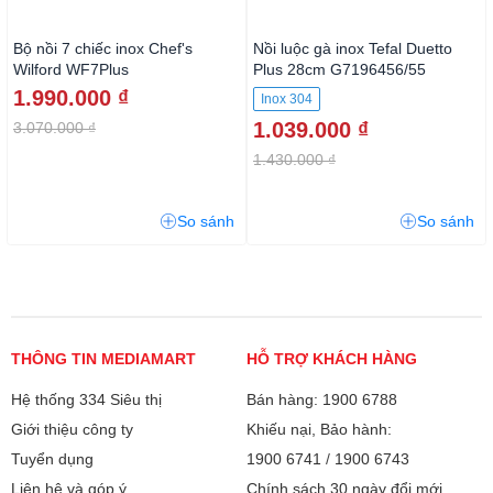
Bộ nồi 7 chiếc inox Chef's
Nồi luộc gà inox Tefal Duetto
Wilford WF7Plus
Plus 28cm G7196456/55
1.990.000 ₫
Inox 304
1.039.000 ₫
3.070.000 ₫
1.430.000 ₫
So sánh
So sánh
THÔNG TIN MEDIAMART
HỖ TRỢ KHÁCH HÀNG
Hệ thống 334 Siêu thị
Bán hàng: 1900 6788
Giới thiệu công ty
Khiếu nại, Bảo hành:
Tuyển dụng
1900 6741
/
1900 6743
Liên hệ và góp ý
Chính sách 30 ngày đổi mới