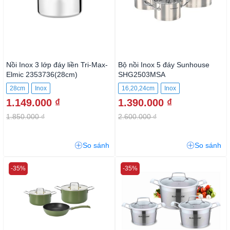
Nồi Inox 3 lớp đáy liền Tri-Max-
Bộ nồi Inox 5 đáy Sunhouse
Elmic 2353736(28cm)
SHG2503MSA
28cm
Inox
16,20,24cm
Inox
1.149.000 ₫
1.390.000 ₫
1.850.000 ₫
2.600.000 ₫
So sánh
So sánh
-35%
-35%