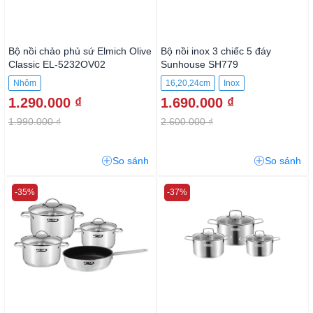
Bộ nồi chảo phủ sứ Elmich Olive
Bộ nồi inox 3 chiếc 5 đáy
Classic EL-5232OV02
Sunhouse SH779
Nhôm
16,20,24cm
Inox
1.290.000 ₫
1.690.000 ₫
1.990.000 ₫
2.600.000 ₫
So sánh
So sánh
-35%
-37%