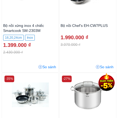
Bộ nồi xửng inox 4 chiếc
Bộ nồi Chef's EH-CW7PLUS
Smartcook SM-2303M
1.990.000 ₫
16,20,24cm
Inox
1.399.000 ₫
3.070.000 ₫
2.430.000 ₫
So sánh
So sánh
-35%
-27%