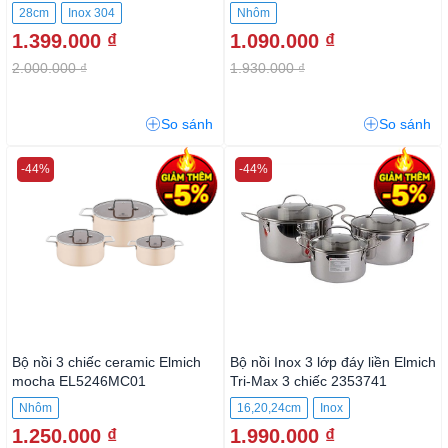
EL-2533IN28
5232OV02
28cm
Inox 304
Nhôm
1.399.000 ₫
1.090.000 ₫
2.000.000 ₫
1.930.000 ₫
So sánh
So sánh
-44%
-44%
Bộ nồi 3 chiếc ceramic Elmich
Bộ nồi Inox 3 lớp đáy liền Elmich
mocha EL5246MC01
Tri-Max 3 chiếc 2353741
Nhôm
16,20,24cm
Inox
1.250.000 ₫
1.990.000 ₫