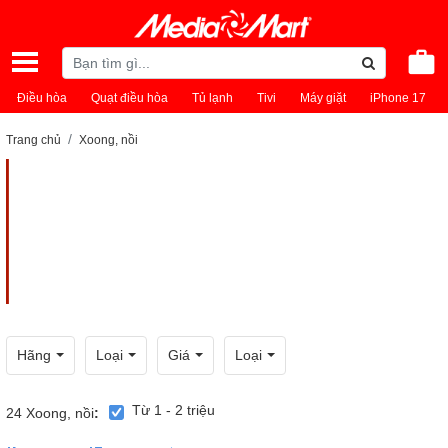
Điều hòa
Quạt điều hòa
Tủ lạnh
Tivi
Máy giặt
iPhone 17
Trang chủ
Xoong, nồi
Hãng
Loại
Giá
Loại
Từ 1 - 2 triệu
24
Xoong, nồi
: