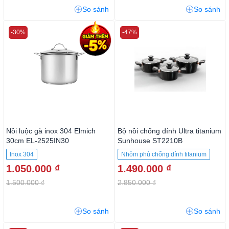
So sánh
So sánh
-30%
-47%
Nồi luộc gà inox 304 Elmich
Bộ nồi chống dính Ultra titanium
30cm EL-2525IN30
Sunhouse ST2210B
Inox 304
Nhôm phủ chống dính titanium
1.050.000 ₫
1.490.000 ₫
1.500.000 ₫
2.850.000 ₫
So sánh
So sánh