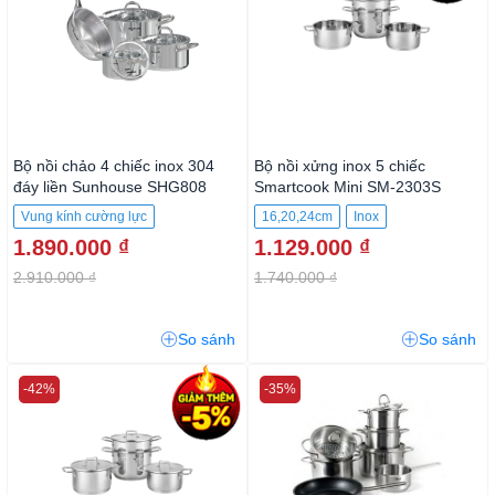
Bộ nồi chảo 4 chiếc inox 304
Bộ nồi xửng inox 5 chiếc
đáy liền Sunhouse SHG808
Smartcook Mini SM-2303S
Vung kính cường lực
16,20,24cm
Inox
1.890.000 ₫
1.129.000 ₫
Chất liệu Inox cao cấp
2.910.000 ₫
1.740.000 ₫
So sánh
So sánh
-42%
-35%