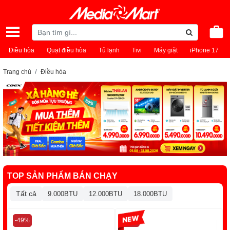
Điều hòa
Quạt điều hòa
Tủ lạnh
Tivi
Máy giặt
iPhone 17
Trang chủ
Điều hòa
TOP SẢN PHẨM BÁN CHẠY
Tất cả
9.000BTU
12.000BTU
18.000BTU
-49%
-13%