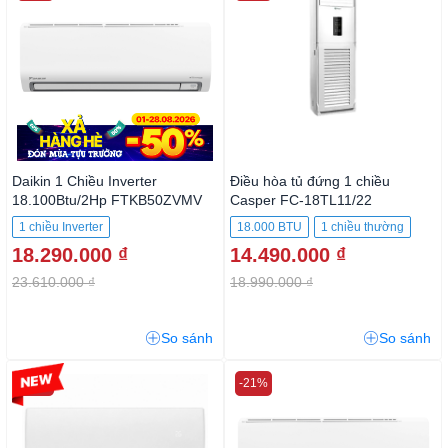
Daikin 1 Chiều Inverter
Điều hòa tủ đứng 1 chiều
18.100Btu/2Hp FTKB50ZVMV
Casper FC-18TL11/22
18000BTU
1 chiều Inverter
18.000 BTU
1 chiều thường
18.290.000 ₫
14.490.000 ₫
23.610.000 ₫
18.990.000 ₫
So sánh
So sánh
-26%
-21%