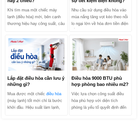
hay 2 chiều?
sự tiết kiệm điện không?
Khi tìm mua một chiếc máy
Nhu cầu sử dụng điều hòa vào
lạnh (điều hòa) mới, bên cạnh
mùa nắng tăng vọt kéo theo nỗi
thương hiệu hay công suất, câu
lo ngại lớn về hóa đơn tiền điện
hỏi khiến nhiều người băn
hằng tháng. Khi tìm mua sản
khoăn nhất chính là: Nên mua
phẩm, chắc chắn bạn đã từng
điều hòa 1 chiều hay 2 chiều?
nghe các lời quảng cáo: “Điều
Hai dòng máy này thực chất
hòa Inverter tiết kiệm điện lên
khác nhau như thế nào và đâu
tới 30% - 70%”. Liệu điều hòa
là lựa chọn kinh tế, phù hợp
Inverter có thực sự tiết kiệm
nhất với gia đình bạn? Hãy
điện không hay đó chỉ là chiêu
cùng MediaMart phân biệt chi
Lắp đặt điều hòa cần lưu ý
trò marketing của nhà sản xuất?
Điều hòa 9000 BTU phù
những gì?
hợp phòng bao nhiêu m2?
tiết 2 dòng sản phẩm này để tìm
Cùng MediaMart khám phá cơ
ra câu trả lời nhé!
chế hoạt động, phân tích ưu
Mua được một chiếc
điều hòa
Việc lựa chọn công suất điều
nhược điểm và tìm ra câu trả
(máy lạnh) tốt mới chỉ là bước
hòa phù hợp với diện tích
lời chính xác nhất trong bài viết
khởi đầu. Hiệu suất làm lạnh,
phòng là yếu tố quyết định đến
dưới đây!
độ bền của máy và hóa đơn tiền
hiệu quả làm mát, khả năng tiết
điện hàng tháng của gia đình
kiệm điện và tuổi thọ của thiết
bạn phụ thuộc tới 40% vào quá
bị. Trong số các dòng máy trên
trình lắp đặt. Trên thực tế, có
thị trường, phân khúc công suất