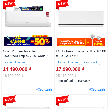
-23%
-28%
Coex 2 chiều Inverter
LG 1 chiều Inverter 2HP - 18100
18000Btu/1Hp CA-18IN38HP
BTU IDC18M2
2 chiều Inverter
1 chiều Inverter
Điều hòa AI
14.490.000 ₫
17.990.000 ₫
18.900.000 ₫
25.190.000 ₫
Tặng quà đến 1.190.000đ
So sánh
So sánh
-28%
-13%