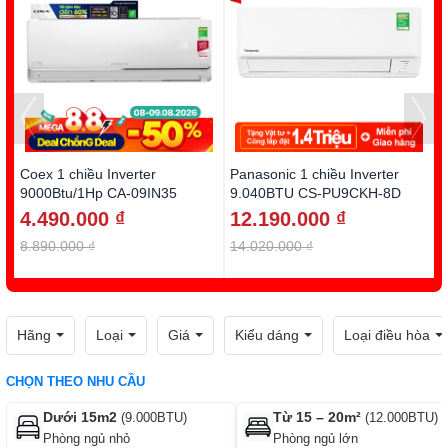
Coex 1 chiều Inverter
Panasonic 1 chiều Inverter
D
9000Btu/1Hp CA-09IN35
9.040BTU CS-PU9CKH-8D
1
4.490.000 ₫
12.190.000 ₫
8.890.000 ₫
14.020.000 ₫
1
Hãng
Loại
Giá
Kiểu dáng
Loại điều hòa
CHỌN THEO NHU CẦU
Dưới 15m2
Từ 15 – 20m²
(9.000BTU)
(12.000BTU)
Phòng ngủ nhỏ
Phòng ngủ lớn