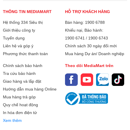
rất nhiều trường hợp máy vừa
nhỏ luôn nhận được sự quan
lắp xong đã chảy nước, làm
tâm lớn từ người tiêu dùng, đặc
THÔNG TIN MEDIAMART
HỖ TRỢ KHÁCH HÀNG
lạnh kém hoặc kêu to do lỗi kỹ
biệt là cho các không gian sống
Hệ thống 334 Siêu thị
thuật. Vậy lắp đặt điều hòa cần
Bán hàng: 1900 6788
vừa và nhỏ. Vậy điều hòa 9000
lưu ý những gì? Hãy cùng điểm
BTU dùng cho phòng bao nhiêu
Giới thiệu công ty
Khiếu nại, Bảo hành:
qua những tiêu chuẩn "vàng" và
m2 là chuẩn nhất? Làm sao để
Tuyển dụng
1900 6741
/
1900 6743
các sai lầm đắt giá mà bạn cần
tính toán công suất máy lạnh
Liên hệ và góp ý
Chính sách 30 ngày đổi mới
đặc biệt giám sát khi thợ thi
chính xác nhằm tối ưu hóa chi
Phương thức thanh toán
Mua hàng Dự án/ Doanh nghiệp
công tại nhà.
phí đầu tư và hóa đơn tiền điện
hàng tháng?
Chính sách bảo hành
Theo dõi MediaMart trên
Tra cứu bảo hành
Giao hàng và lắp đặt
Hướng dẫn mua hàng Online
Mua hàng trả góp
Quy chế hoạt động
In hóa đơn điện tử
Xem thêm