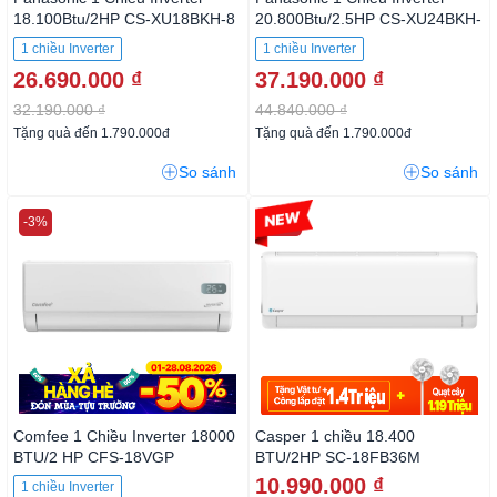
18.100Btu/2HP CS-XU18BKH-8
20.800Btu/2.5HP CS-XU24BKH-
8
1 chiều Inverter
1 chiều Inverter
26.690.000 ₫
37.190.000 ₫
32.190.000 ₫
44.840.000 ₫
Tặng quà đến 1.790.000đ
Tặng quà đến 1.790.000đ
So sánh
So sánh
-3%
-26%
Comfee 1 Chiều Inverter 18000
Casper 1 chiều 18.400
BTU/2 HP CFS-18VGP
BTU/2HP SC-18FB36M
10.990.000 ₫
1 chiều Inverter