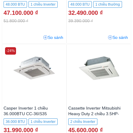
V/RAV-GE4801UP-V/RBC-
48.000 BTU
1 chiều Inverter
48.000 BTU
1 chiều thường
U31PGXP(W)-IN1
47.100.000 ₫
32.490.000 ₫
51.800.000 ₫
39.390.000 ₫
So sánh
So sánh
-24%
Casper Inverter 1 chiều
Cassette Inverter Mitsubishi
36.000BTU CC-36IS35
Heavy Duty 2 chiều 3.5HP-
30.000BTU
36.000 BTU
1 chiều Inverter
2 chiều Inverter
FDT100VH/FDC90VNP1
31.990.000 ₫
45.600.000 ₫