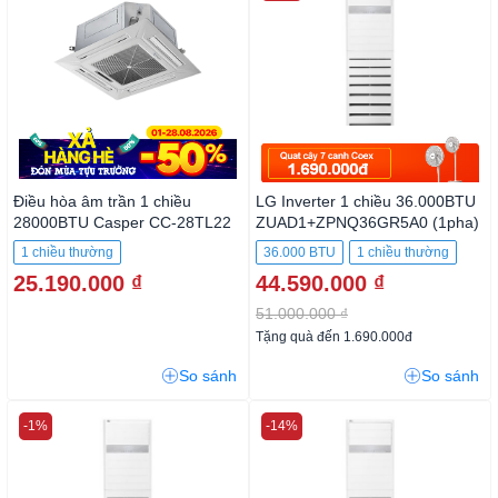
Điều hòa âm trần 1 chiều
LG Inverter 1 chiều 36.000BTU
28000BTU Casper CC-28TL22
ZUAD1+ZPNQ36GR5A0 (1pha)
1 chiều thường
36.000 BTU
1 chiều thường
25.190.000 ₫
44.590.000 ₫
51.000.000 ₫
Tặng quà đến 1.690.000đ
So sánh
So sánh
-1%
-14%