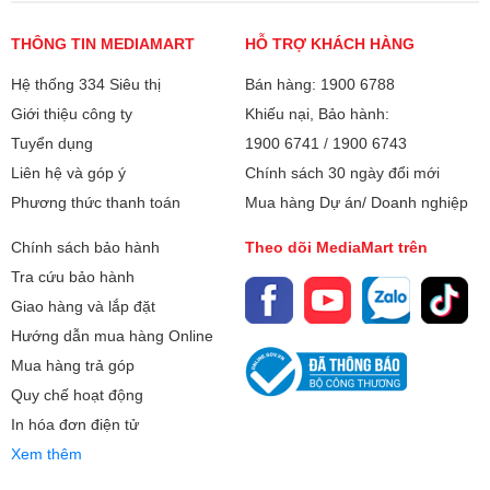
rất nhiều trường hợp máy vừa
nhỏ luôn nhận được sự quan
lắp xong đã chảy nước, làm
tâm lớn từ người tiêu dùng, đặc
THÔNG TIN MEDIAMART
HỖ TRỢ KHÁCH HÀNG
lạnh kém hoặc kêu to do lỗi kỹ
biệt là cho các không gian sống
Hệ thống 334 Siêu thị
thuật. Vậy lắp đặt điều hòa cần
Bán hàng: 1900 6788
vừa và nhỏ. Vậy điều hòa 9000
lưu ý những gì? Hãy cùng điểm
BTU dùng cho phòng bao nhiêu
Giới thiệu công ty
Khiếu nại, Bảo hành:
qua những tiêu chuẩn "vàng" và
m2 là chuẩn nhất? Làm sao để
Tuyển dụng
1900 6741
/
1900 6743
các sai lầm đắt giá mà bạn cần
tính toán công suất máy lạnh
Liên hệ và góp ý
Chính sách 30 ngày đổi mới
đặc biệt giám sát khi thợ thi
chính xác nhằm tối ưu hóa chi
Phương thức thanh toán
Mua hàng Dự án/ Doanh nghiệp
công tại nhà.
phí đầu tư và hóa đơn tiền điện
hàng tháng?
Chính sách bảo hành
Theo dõi MediaMart trên
Tra cứu bảo hành
Giao hàng và lắp đặt
Hướng dẫn mua hàng Online
Mua hàng trả góp
Quy chế hoạt động
In hóa đơn điện tử
Xem thêm