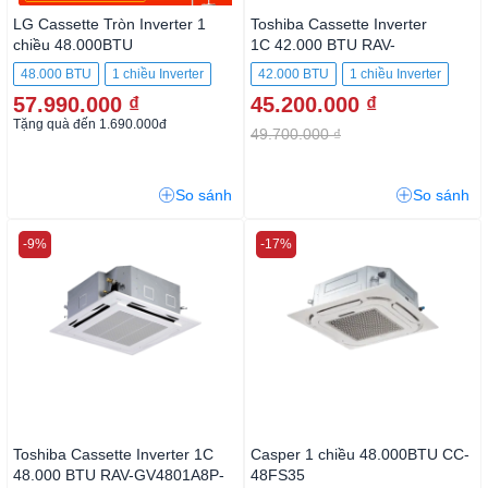
LG Cassette Tròn Inverter 1
Toshiba Cassette Inverter
chiều 48.000BTU
1C 42.000 BTU RAV-
ZUAD1+ZTNQ48GYLA0
GV4201A8P-V/RAV-GE4201UP-
48.000 BTU
1 chiều Inverter
42.000 BTU
1 chiều Inverter
V/RBC-U31PGXP(W)-IN1
57.990.000 ₫
45.200.000 ₫
Tặng quà đến 1.690.000đ
49.700.000 ₫
So sánh
So sánh
-9%
-17%
Toshiba Cassette Inverter 1C
Casper 1 chiều 48.000BTU CC-
48.000 BTU RAV-GV4801A8P-
48FS35