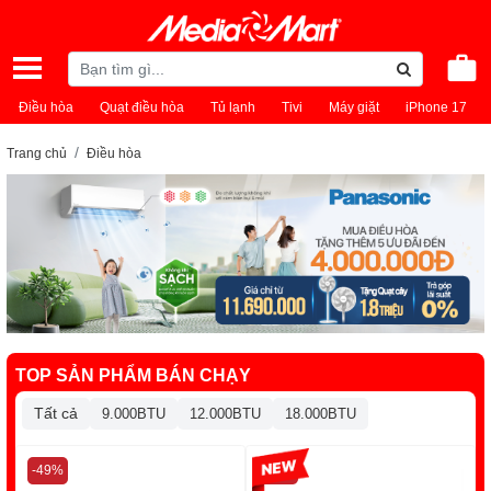
Điều hòa
Quạt điều hòa
Tủ lạnh
Tivi
Máy giặt
iPhone 17
Trang chủ
Điều hòa
TOP SẢN PHẨM BÁN CHẠY
Tất cả
9.000BTU
12.000BTU
18.000BTU
-49%
-13%