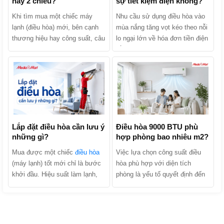
hay 2 chiều?
sự tiết kiệm điện không?
Khi tìm mua một chiếc máy
Nhu cầu sử dụng điều hòa vào
lạnh (điều hòa) mới, bên cạnh
mùa nắng tăng vọt kéo theo nỗi
thương hiệu hay công suất, câu
lo ngại lớn về hóa đơn tiền điện
hỏi khiến nhiều người băn
hằng tháng. Khi tìm mua sản
khoăn nhất chính là: Nên mua
phẩm, chắc chắn bạn đã từng
điều hòa 1 chiều hay 2 chiều?
nghe các lời quảng cáo: “Điều
Hai dòng máy này thực chất
hòa Inverter tiết kiệm điện lên
khác nhau như thế nào và đâu
tới 30% - 70%”. Liệu điều hòa
là lựa chọn kinh tế, phù hợp
Inverter có thực sự tiết kiệm
nhất với gia đình bạn? Hãy
điện không hay đó chỉ là chiêu
cùng MediaMart phân biệt chi
Lắp đặt điều hòa cần lưu ý
trò marketing của nhà sản xuất?
Điều hòa 9000 BTU phù
những gì?
hợp phòng bao nhiêu m2?
tiết 2 dòng sản phẩm này để tìm
Cùng MediaMart khám phá cơ
ra câu trả lời nhé!
chế hoạt động, phân tích ưu
Mua được một chiếc
điều hòa
Việc lựa chọn công suất điều
nhược điểm và tìm ra câu trả
(máy lạnh) tốt mới chỉ là bước
hòa phù hợp với diện tích
lời chính xác nhất trong bài viết
khởi đầu. Hiệu suất làm lạnh,
phòng là yếu tố quyết định đến
dưới đây!
độ bền của máy và hóa đơn tiền
hiệu quả làm mát, khả năng tiết
điện hàng tháng của gia đình
kiệm điện và tuổi thọ của thiết
bạn phụ thuộc tới 40% vào quá
bị. Trong số các dòng máy trên
trình lắp đặt. Trên thực tế, có
thị trường, phân khúc công suất