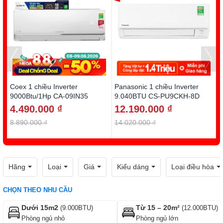
Coex 1 chiều Inverter
Panasonic 1 chiều Inverter
D
9000Btu/1Hp CA-09IN35
9.040BTU CS-PU9CKH-8D
1
4.490.000 ₫
12.190.000 ₫
8.890.000 ₫
14.020.000 ₫
1
Hãng
Loại
Giá
Kiểu dáng
Loại điều hòa
CHỌN THEO NHU CẦU
Dưới 15m2
Từ 15 – 20m²
(9.000BTU)
(12.000BTU)
Phòng ngủ nhỏ
Phòng ngủ lớn