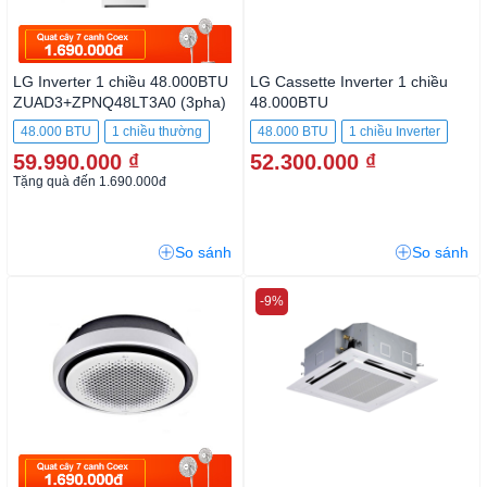
LG Inverter 1 chiều 48.000BTU
LG Cassette Inverter 1 chiều
ZUAD3+ZPNQ48LT3A0 (3pha)
48.000BTU
ZUAD3+ZTNQ48LMLA0+PT-
48.000 BTU
1 chiều thường
48.000 BTU
1 chiều Inverter
MCHW0 (3pha)
59.990.000 ₫
52.300.000 ₫
Tặng quà đến 1.690.000đ
So sánh
So sánh
-9%