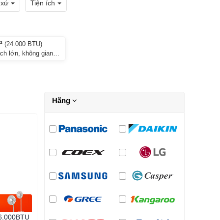
 xứ
Tiện ích
²
(24.000 BTU)
ch lớn, không gian
Hãng
36.000BTU