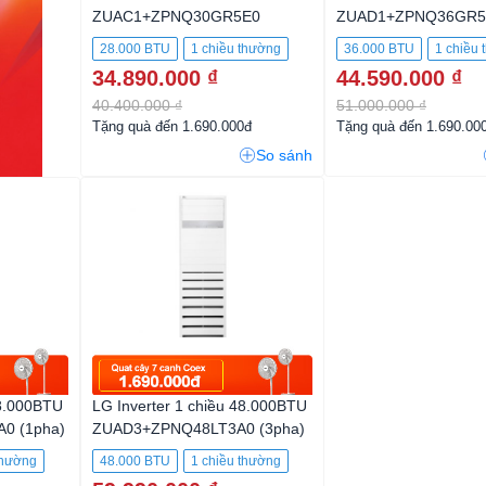
ZUAC1+ZPNQ30GR5E0
ZUAD1+ZPNQ36GR5A
28.000 BTU
1 chiều thường
36.000 BTU
1 chiều
34.890.000 ₫
44.590.000 ₫
40.400.000 ₫
51.000.000 ₫
Tặng quà đến 1.690.000đ
Tặng quà đến 1.690.00
So sánh
48.000BTU
LG Inverter 1 chiều 48.000BTU
0 (1pha)
ZUAD3+ZPNQ48LT3A0 (3pha)
thường
48.000 BTU
1 chiều thường