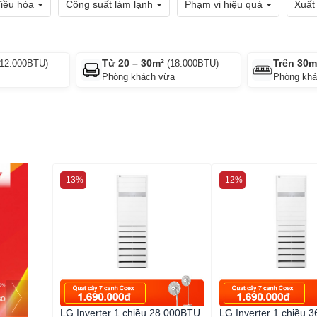
điều hòa
Công suất làm lạnh
Phạm vi hiệu quả
Xuất
Từ 20 – 30m²
Trên 30m
12.000BTU)
(18.000BTU)
Phòng khách vừa
Phòng khá
mở
-13%
-12%
LG Inverter 1 chiều 28.000BTU
LG Inverter 1 chiều 