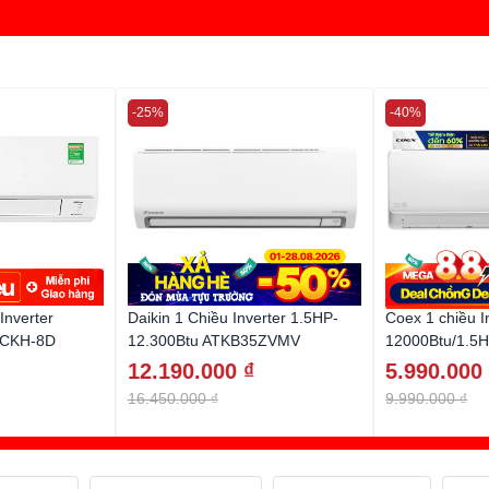
-25%
-40%
Inverter
Daikin 1 Chiều Inverter 1.5HP-
Coex 1 chiều I
9CKH-8D
12.300Btu ATKB35ZVMV
12000Btu/1.5
12.190.000 ₫
5.990.000
16.450.000 ₫
9.990.000 ₫