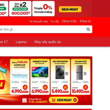
Đăng nhập
Đăng ký
Tin Khuyến mại
Tư vấn
ne 17
Laptop
Máy sấy quần áo