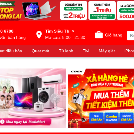
0 6788
Tìm Siêu Thị >
Giỏ hàng
vấn bán hàng
Mở cửa: 8:00 - 21:30
ạt điều hòa
Quạt mát
Tủ lạnh
Tivi
Máy giặt
iPho