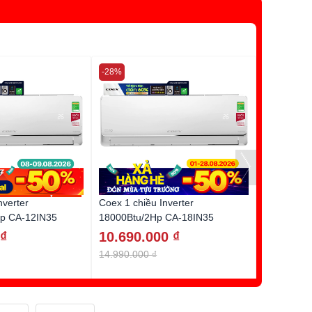
-28%
-28%
nverter
Coex 1 chiều Inverter
Casper 1 c
Hp CA-12IN35
18000Btu/2Hp CA-18IN35
18.800BT
 ₫
10.690.000 ₫
11.490.
14.990.000 ₫
15.990.00
Tặng quà đ