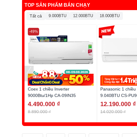
TOP SẢN PHẨM BÁN CHẠY
Tất cả
9.000BTU
12.000BTU
18.000BTU
-49%
-13%
Coex 1 chiều Inverter
Panasonic 1 chiều 
9000Btu/1Hp CA-09IN35
9.040BTU CS-PU
4.490.000 ₫
12.190.000 ₫
8.890.000 ₫
14.020.000 ₫