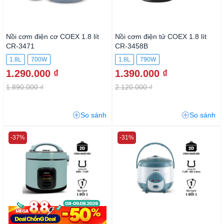
Nồi cơm điện cơ COEX 1.8 lít
Nồi cơm điện tử COEX 1.8 lít
CR-3471
CR-3458B
1.8L
700W
1.8L
790W
1.290.000 ₫
1.390.000 ₫
1.890.000 ₫
2.120.000 ₫
So sánh
So sánh
-37%
-31%