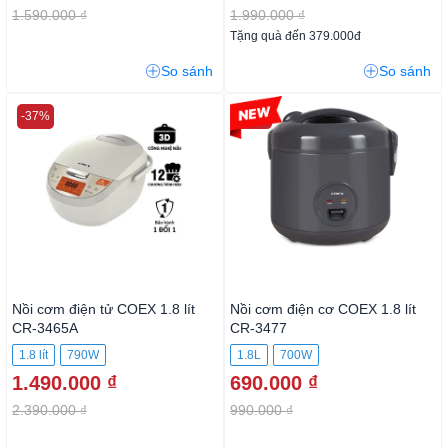
1.590.000 ₫
1.990.000 ₫
Tặng quà đến 379.000đ
So sánh
So sánh
-37%
-30%
Nồi cơm điện tử COEX 1.8 lít
Nồi cơm điện cơ COEX 1.8 lít
CR-3465A
CR-3477
1.8 lít
790W
1.8L
700W
1.490.000 ₫
690.000 ₫
2.390.000 ₫
990.000 ₫