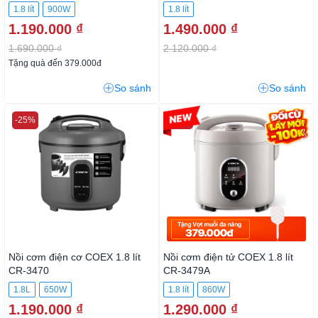
1.8 lít
900W
1.8 lít
1.190.000 ₫
1.490.000 ₫
1.690.000 ₫
2.120.000 ₫
Tặng quà đến 379.000đ
So sánh
So sánh
-25%
-35%
Nồi cơm điện cơ COEX 1.8 lít
Nồi cơm điện tử COEX 1.8 lít
CR-3470
CR-3479A
1.8L
650W
1.8 lít
860W
1.190.000 ₫
1.290.000 ₫