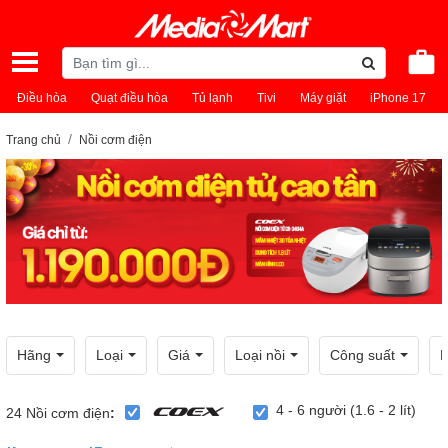
Điều hòa
Quạt điều hòa
Tủ lạnh
Tivi
Máy giặt
iPhone 17
Trang chủ
Nồi cơm điện
Hãng
Loại
Giá
Loại nồi
Công suất
D
4 - 6 người (1.6 - 2 lít)
24
Nồi cơm điện
: