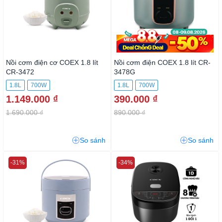
Nồi cơm điện cơ COEX 1.8 lít
Nồi cơm điện COEX 1.8 lít CR-
CR-3472
3478G
1.8L
700W
1.8L
700W
1.149.000 ₫
390.000 ₫
1.690.000 ₫
890.000 ₫
So sánh
So sánh
-31%
-34%