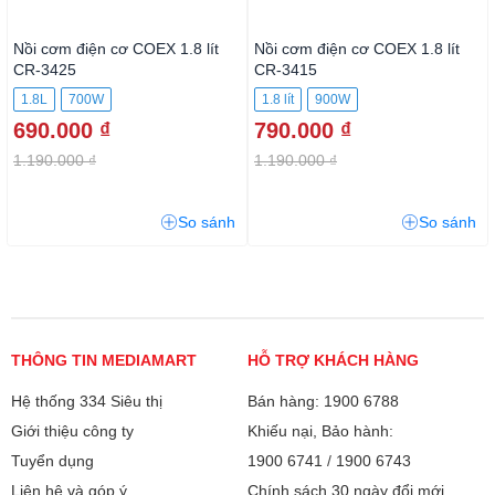
Nồi cơm điện cơ COEX 1.8 lít
Nồi cơm điện cơ COEX 1.8 lít
CR-3425
CR-3415
1.8L
700W
1.8 lít
900W
690.000 ₫
790.000 ₫
1.190.000 ₫
1.190.000 ₫
So sánh
So sánh
THÔNG TIN MEDIAMART
HỖ TRỢ KHÁCH HÀNG
Hệ thống 334 Siêu thị
Bán hàng: 1900 6788
Giới thiệu công ty
Khiếu nại, Bảo hành:
Tuyển dụng
1900 6741
/
1900 6743
Liên hệ và góp ý
Chính sách 30 ngày đổi mới