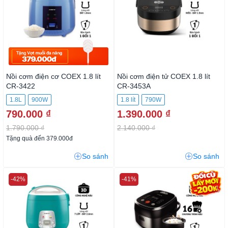
Nồi cơm điện cơ COEX 1.8 lít
Nồi cơm điện tử COEX 1.8 lít
CR-3422
CR-3453A
1.8L
900W
1.8 lít
790W
790.000 ₫
1.390.000 ₫
1.790.000 ₫
2.140.000 ₫
Tặng quà đến 379.000đ
So sánh
So sánh
-42%
-41%