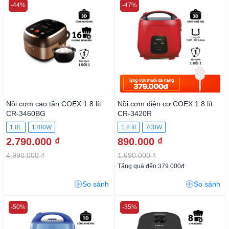
-44%
-47%
Nồi cơm cao tần COEX 1.8 lít
Nồi cơm điện cơ COEX 1.8 lít
CR-3460BG
CR-3420R
1.8L
1300W
1.8 lít
700W
2.790.000 ₫
890.000 ₫
4.990.000 ₫
1.690.000 ₫
Tặng quà đến 379.000đ
So sánh
So sánh
-50%
-35%