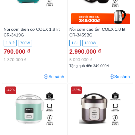
Nồi cơm điện cơ COEX 1.8 lít
Nồi cơm cao tần COEX 1.8 lít
CR-3419G
CR-3459BG
1.8 lít
700W
1.8L
1300W
790.000 ₫
2.990.000 ₫
1.370.000 ₫
5.090.000 ₫
Tặng quà đến 349.000đ
So sánh
So sánh
-42%
-33%