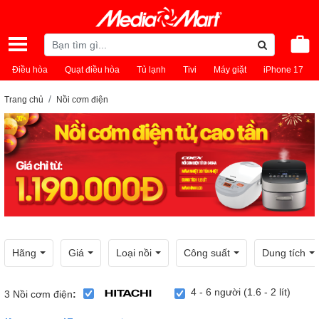
Điều hòa
Quạt điều hòa
Tủ lạnh
Tivi
Máy giặt
iPhone 17
Trang chủ
Nồi cơm điện
Hãng
Giá
Loại nồi
Công suất
Dung tích
4 - 6 người (1.6 - 2 lít)
3
Nồi cơm điện
: