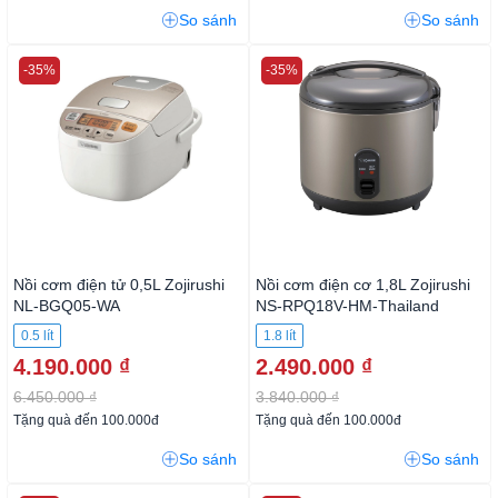
So sánh
So sánh
-35%
-35%
Nồi cơm điện tử 0,5L Zojirushi
Nồi cơm điện cơ 1,8L Zojirushi
NL-BGQ05-WA
NS-RPQ18V-HM-Thailand
0.5 lít
1.8 lít
4.190.000 ₫
2.490.000 ₫
6.450.000 ₫
3.840.000 ₫
Tặng quà đến 100.000đ
Tặng quà đến 100.000đ
So sánh
So sánh