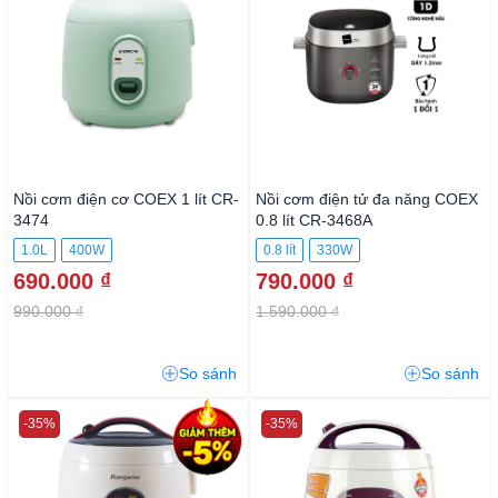
Nồi cơm điện cơ COEX 1 lít CR-
Nồi cơm điện tử đa năng COEX
3474
0.8 lít CR-3468A
1.0L
400W
0.8 lít
330W
690.000 ₫
790.000 ₫
990.000 ₫
1.590.000 ₫
So sánh
So sánh
-35%
-35%