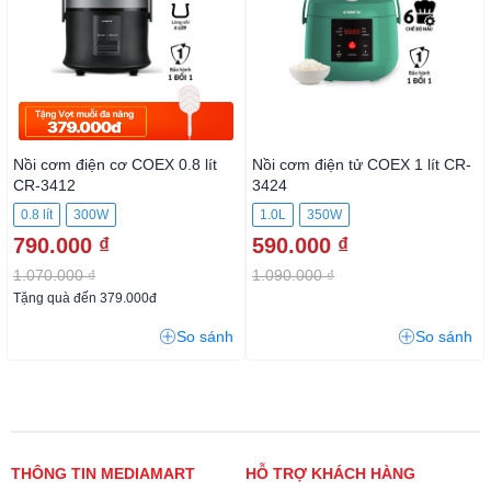
Nồi cơm điện cơ COEX 0.8 lít
Nồi cơm điện tử COEX 1 lít CR-
CR-3412
3424
0.8 lít
300W
1.0L
350W
790.000 ₫
590.000 ₫
1.070.000 ₫
1.090.000 ₫
Tặng quà đến 379.000đ
So sánh
So sánh
THÔNG TIN MEDIAMART
HỖ TRỢ KHÁCH HÀNG