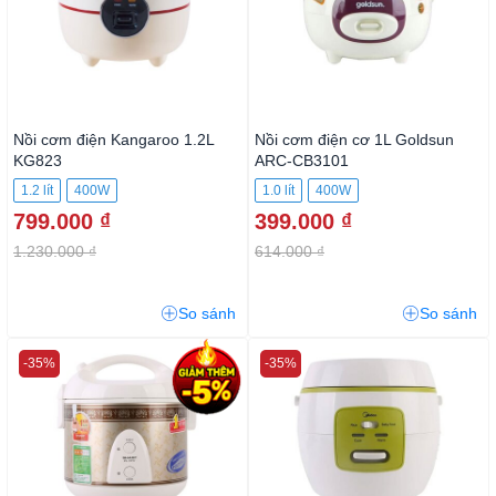
Nồi cơm điện Kangaroo 1.2L
Nồi cơm điện cơ 1L Goldsun
KG823
ARC-CB3101
1.2 lít
400W
1.0 lít
400W
799.000 ₫
399.000 ₫
1.230.000 ₫
614.000 ₫
So sánh
So sánh
-35%
-35%