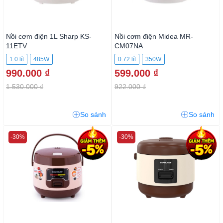
Nồi cơm điện 1L Sharp KS-
Nồi cơm điện Midea MR-
11ETV
CM07NA
1.0 lít
485W
0.72 lít
350W
990.000 ₫
599.000 ₫
1.530.000 ₫
922.000 ₫
So sánh
So sánh
-30%
-30%