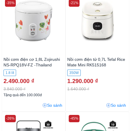
-35%
-21%
Nồi cơm điện cơ 1,8L Zojirushi
Nồi cơm điện tử 0,7L Tefal Rice
NS-RPQ18V-FZ -Thailand
Mate Mini RK515168
1.8 lít
350W
2.490.000 ₫
1.290.000 ₫
3.840.000 ₫
1.640.000 ₫
Tặng quà đến 100.000đ
So sánh
So sánh
-26%
-45%