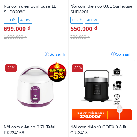
Nồi cơm điện Sunhouse 1L
Nồi cơm điện cơ 0,8L Sunhouse
SHD8208C
SHD8201
1.0 lít
400W
0.8 lít
400W
699.000 ₫
550.000 ₫
1.000.000 ₫
790.000 ₫
So sánh
So sánh
-21%
-32%
Nồi cơm điện cơ 0.7L Tefal
Nồi cơm điện tử COEX 0.8 lít
RK224168
CR-3413