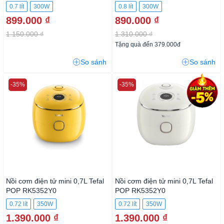
0.7 lít
300W
0.8 lít
300W
899.000 ₫
890.000 ₫
1.150.000 ₫
1.310.000 ₫
Tặng quà đến 379.000đ
So sánh
So sánh
-35%
-35%
Nồi cơm điện tử mini 0,7L Tefal
Nồi cơm điện tử mini 0,7L Tefal
POP RK5352Y0
POP RK5352Y0
0.72 lít
350W
0.72 lít
350W
1.390.000 ₫
1.390.000 ₫