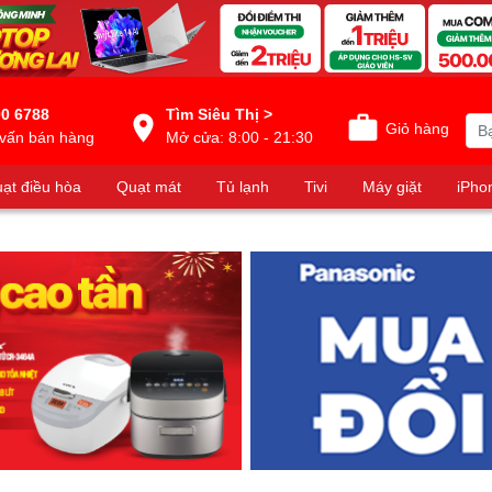
0 6788
Tìm Siêu Thị >
Giỏ hàng
vấn bán hàng
Mở cửa: 8:00 - 21:30
ạt điều hòa
Quạt mát
Tủ lạnh
Tivi
Máy giặt
iPho