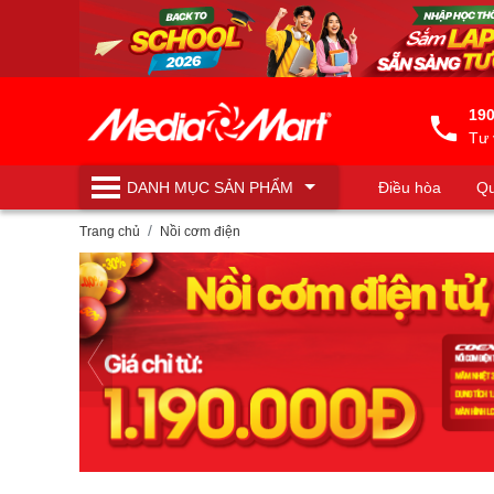
190
Tư 
DANH MỤC
SẢN PHẨM
Điều hòa
Qu
Máy lọc nước
Trang chủ
Nồi cơm điện