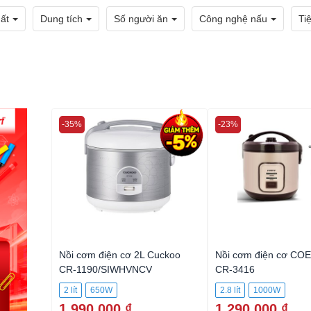
ất
Dung tích
Số người ăn
Công nghệ nấu
Ti
-35%
-23%
Nồi cơm điện cơ 2L Cuckoo
Nồi cơm điện cơ COEX
CR-1190/SIWHVNCV
CR-3416
2 lít
650W
2.8 lít
1000W
1.990.000 ₫
1.290.000 ₫