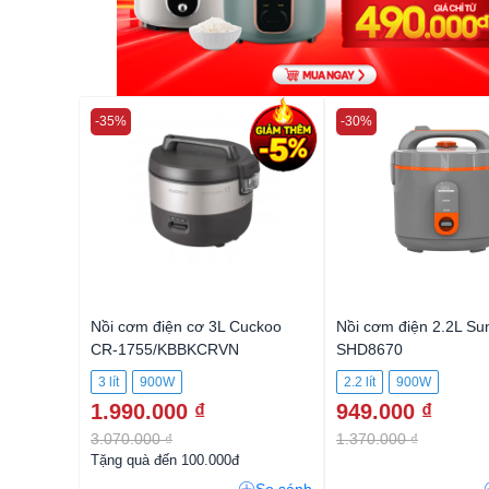
-35%
-30%
Nồi cơm điện cơ 3L Cuckoo
Nồi cơm điện 2.2L S
CR-1755/KBBKCRVN
SHD8670
3 lít
900W
2.2 lít
900W
1.990.000 ₫
949.000 ₫
3.070.000 ₫
1.370.000 ₫
Tặng quà đến 100.000đ