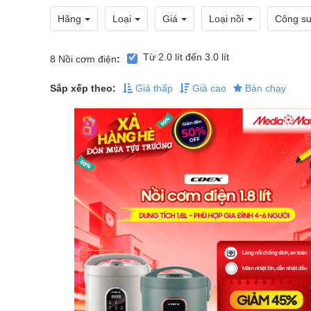
Hãng
Loại
Giá
Loại nồi
Công su
Từ 2.0 lít đến 3.0 lít
8
Nồi cơm điện
:
Sắp xếp theo:
Giá thấp
Giá cao
Bán chạy