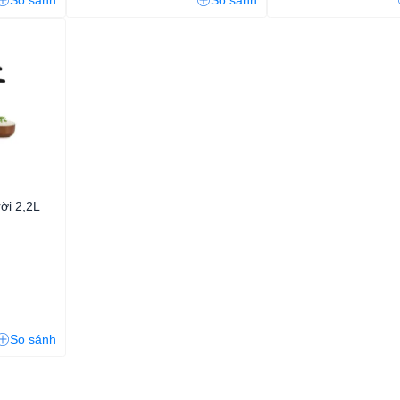
So sánh
So sánh
ời 2,2L
So sánh