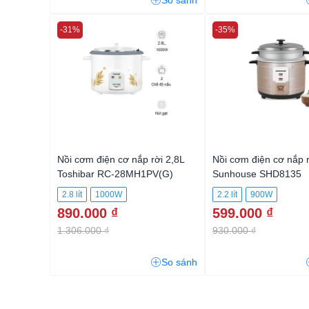
So sánh
-31%
-35%
Nồi cơm điện cơ nắp rời 2,8L
Nồi cơm điện cơ nắp r
Toshibar RC-28MH1PV(G)
Sunhouse SHD8135
2.8 lít
1000W
2.2 lít
900W
890.000 ₫
599.000 ₫
1.306.000 ₫
930.000 ₫
So sánh