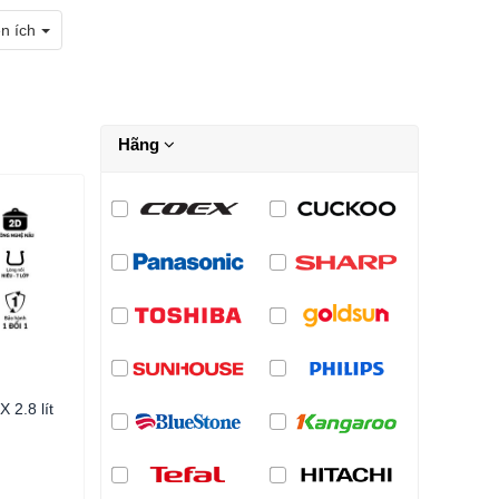
ện ích
Hãng
 2.8 lít