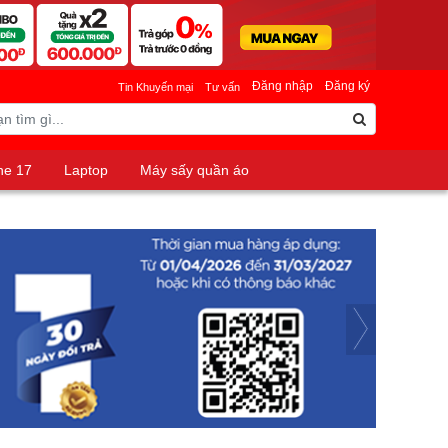
Đăng nhập
Đăng ký
Tin Khuyến mại
Tư vấn
ne 17
Laptop
Máy sấy quần áo