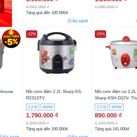
3.062.000 ₫
1.690.000 ₫
Tặng quà đến 100.000đ
So sánh
-22%
-23%
unhouse
Nồi cơm điện 2.2L Sharp KS-
Nồi cơm điện cơ 2,2L
R231STV
Sharp KSH-D22V- Tha
2.2 lít
800W
2.2 lít
800W
1.790.000 ₫
890.000 ₫
2.300.000 ₫
1.160.000 ₫
Tặng quà đến 100.000đ
Tặng quà 141.000đ