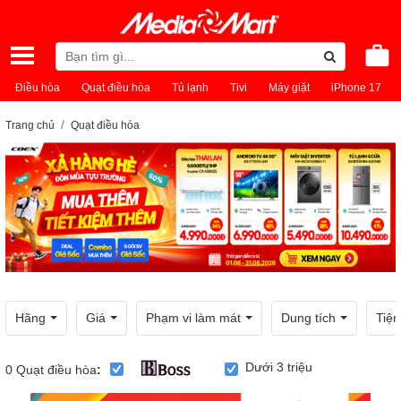
Điều hòa
Quạt điều hòa
Tủ lạnh
Tivi
Máy giặt
iPhone 17
Trang chủ
Quạt điều hòa
Hãng
Giá
Phạm vi làm mát
Dung tích
Tiện
Dưới 3 triệu
0
Quạt điều hòa
: