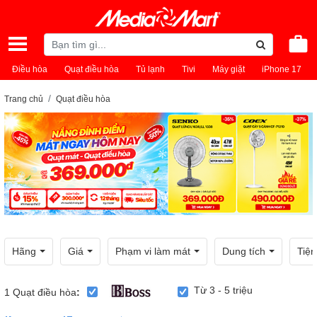
Điều hòa
Quạt điều hòa
Tủ lạnh
Tivi
Máy giặt
iPhone 17
Trang chủ
Quạt điều hòa
Hãng
Giá
Phạm vi làm mát
Dung tích
Tiện
Từ 3 - 5 triệu
1
Quạt điều hòa
: