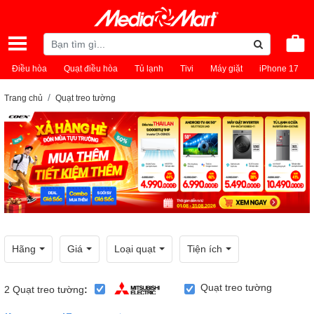
Điều hòa
Quạt điều hòa
Tủ lạnh
Tivi
Máy giặt
iPhone 17
Trang chủ
Quạt treo tường
Hãng
Giá
Loại quạt
Tiện ích
Quạt treo tường
2
Quạt treo tường
: