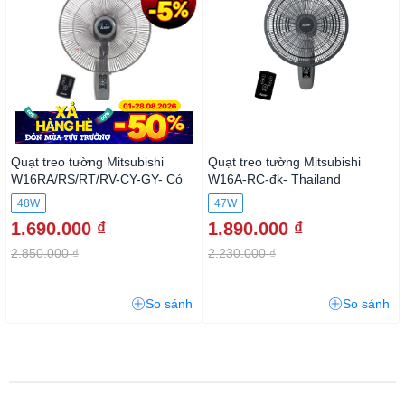
Quạt treo tường Mitsubishi
Quạt treo tường Mitsubishi
W16RA/RS/RT/RV-CY-GY- Có
W16A-RC-đk- Thailand
điều khiển
48W
47W
1.690.000 ₫
1.890.000 ₫
2.850.000 ₫
2.230.000 ₫
So sánh
So sánh