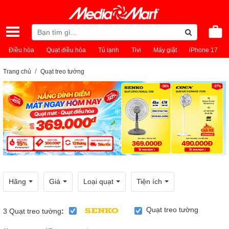
Điều hòa
Quạt điều hòa
Tủ lạnh
Tivi
Máy giặt
iPhone 17
Trang chủ
Quạt treo tường
Hãng
Giá
Loại quạt
Tiện ích
Quạt treo tường
3
Quạt treo tường
: